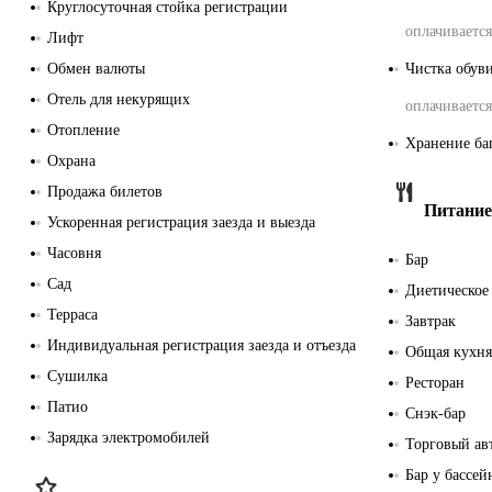
Круглосуточная стойка регистрации
оплачивается
Лифт
Обмен валюты
Чистка обув
Отель для некурящих
оплачивается
Отопление
Хранение ба
Охрана
Продажа билетов
Питание
Ускоренная регистрация заезда и выезда
Часовня
Бар
Сад
Диетическое
Терраса
Завтрак
Индивидуальная регистрация заезда и отъезда
Общая кухня
Сушилка
Ресторан
Патио
Снэк-бар
Зарядка электромобилей
Торговый ав
Бар у бассей