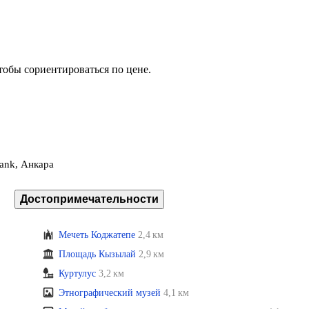
тобы сориентироваться по цене.
Cank, Анкара
Достопримечательности
Мечеть Коджатепе
2,4 км
Площадь Кызылай
2,9 км
Куртулус
3,2 км
Этнографический музей
4,1 км