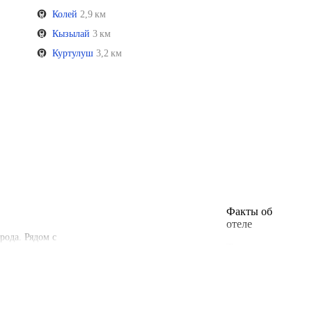
Колей
2,9 км
Кызылай
3 км
Куртулуш
3,2 км
Факты об
отеле
рода. Рядом с
Тип розетки
Европейская