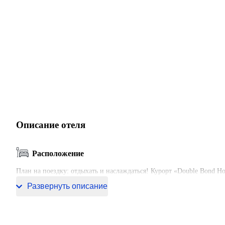
Описание отеля
Расположение
План на поездку: отдыхать и наслаждаться! Курорт «Double Bond Hot
курортом можно прогуляться. Неподалёку: Сегменлер, Парк Кугулу
Развернуть описание