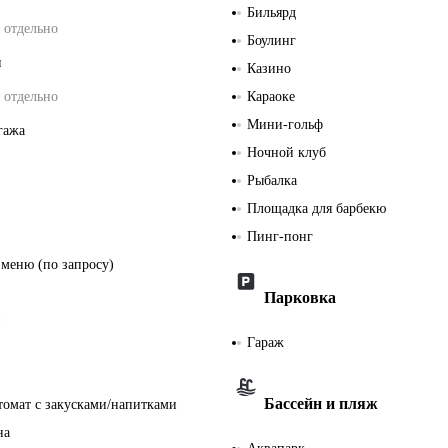
Бильярд
 отдельно
Боулинг
и
Казино
 отдельно
Караоке
Мини-гольф
гажа
Ночной клуб
Рыбалка
Площадка для барбекю
Пинг-понг
 меню (по запросу)
Парковка
Гараж
Бассейн и пляж
томат с закусками/напитками
на