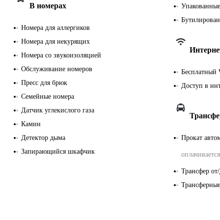
В номерах
Упакованные
Бутилирован
Номера для аллергиков
Номера для некурящих
Интерне
Номера со звукоизоляцией
Обслуживание номеров
Бесплатный 
Пресс для брюк
Доступ в ин
Семейные номера
Датчик углекислого газа
Трансфе
Камин
Детектор дыма
Прокат авто
Запирающийся шкафчик
оплачивается
Трансфер от/
Трансферные