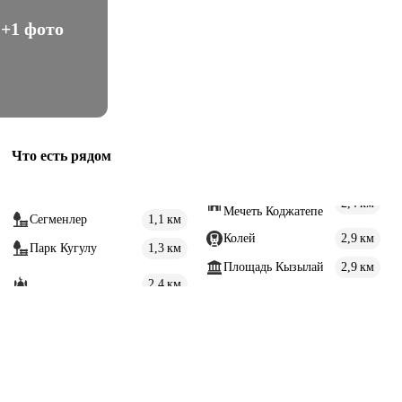
+1 фото
Что есть рядом
Мечеть Коджатепе
Сегменлер
1,1 км
Колей
2,9 км
Парк Кугулу
1,3 км
Площадь Кызылай
2,9 км
2,4 км