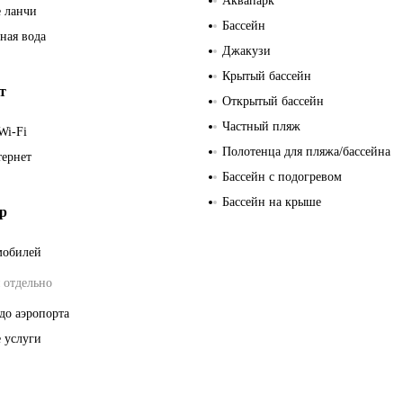
Аквапарк
 ланчи
Бассейн
ная вода
Джакузи
Крытый бассейн
т
Открытый бассейн
Частный пляж
Wi-Fi
Полотенца для пляжа/бассейна
тернет
Бассейн с подогревом
Бассейн на крыше
р
мобилей
 отдельно
до аэропорта
 услуги