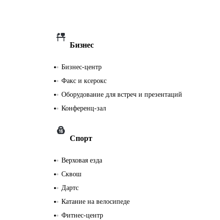
230 В / 50 Гц
Европейская
Бизнес
(с
Бизнес-центр
заземлением)
Факс и ксерокс
230 В / 50 Гц
Оборудование для встреч и презентаций
Количество
Конференц-зал
номеров
6 номеров
Спорт
Верховая езда
Сквош
Дартс
Катание на велосипеде
Фитнес-центр