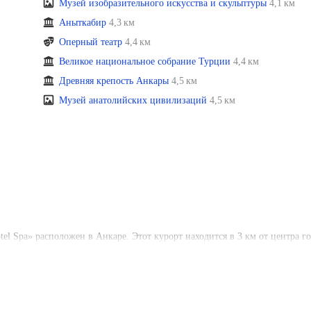
Музей изобразительного искусства и скульптуры
4,1 км
Аныткабир
4,3 км
Оперный театр
4,4 км
Великое национальное собрание Турции
4,4 км
Древняя крепость Анкары
4,5 км
Музей анатолийских цивилизаций
4,5 км
el Spa» расположен в Анкаре. Этот курорт находится в 3 км от центра го
 и Мечеть Коджатепе.