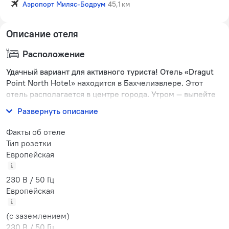
Аэропорт Миляс-Бодрум
45,1 км
Описание отеля
Расположение
Удачный вариант для активного туриста! Отель «Dragut
Point North Hotel» находится в Бахчелиэвлере. Этот
отель располагается в центре города. Утром — выпейте
кофе, наблюдая из окна за жизнью города.
Развернуть описание
Факты об отеле
Тип розетки
Европейская
230 В / 50 Гц
Европейская
(с заземлением)
230 В / 50 Гц