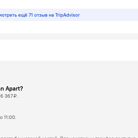
отреть ещё 71 отзыв на TripAdvisor
х Toloman Apart?
6 367 ₽.
 11:00.