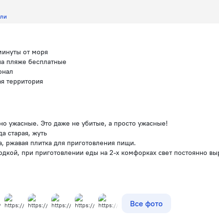
али
минуты от моря
 на пляже бесплатные
онал
ая территория
но ужасные. Это даже не убитые, а просто ужасные!
да старая, жуть
а, ржавая плитка для приготовления пищи.
одкой, при приготовлении еды на 2-х комфорках свет постоянно вы
Все фото