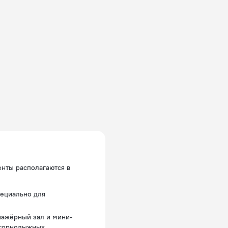
енты располагаются в
пециально для
енажёрный зал и мини-
 горнолыжных