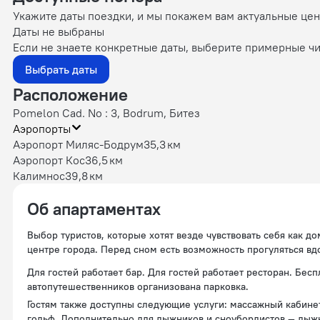
Укажите даты поездки, и мы покажем вам актуальные це
Даты не выбраны
Если не знаете конкретные даты, выберите примерные чи
Выбрать даты
Расположение
Pomelon Cad. No : 3, Bodrum, Битез
Аэропорты
Аэропорт Миляс-Бодрум
35,3 км
Аэропорт Кос
36,5 км
Калимнос
39,8 км
Об апартаментах
Выбор туристов, которые хотят везде чувствовать себя как д
центре города. Перед сном есть возможность прогуляться вд
Для гостей работает бар. Для гостей работает ресторан. Бес
автопутешественников организована парковка.
Гостям также доступны следующие услуги: массажный кабинет
гольф. Дополнительно для лыжников и сноубордистов — лыж