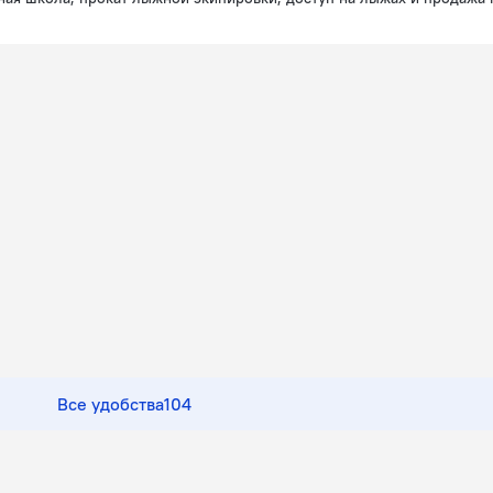
аоке, библиотека, боулинг, пинг-понг и площадка для барбекю.
 бассейн и открытый бассейн. Чтобы забронировать экскурсию, обр
 лифт. Гостям доступны и другие услуги. Например, прачечная, банк
т автомобилей и сейф.
Все удобства
104