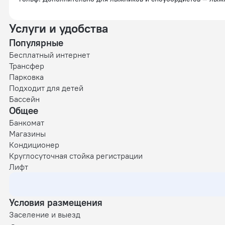
абонементов. Среди развлечений на территории — казино, кар
Любители водных процедур оценят бассейн, аквапарк, крытый
Услуги и удобства
экскурсионное бюро апартаментов. Доступная среда: работает
Популярные
индивидуальная регистрация заезда и отъезда, пресса, прока
Бесплатный интернет
Персонал апартаментов говорит на английском.
Трансфер
Парковка
Подходит для детей
Бассейн
Общее
Банкомат
Магазины
Кондиционер
Круглосуточная стойка регистрации
Лифт
Условия размещения
Заселение и выезд