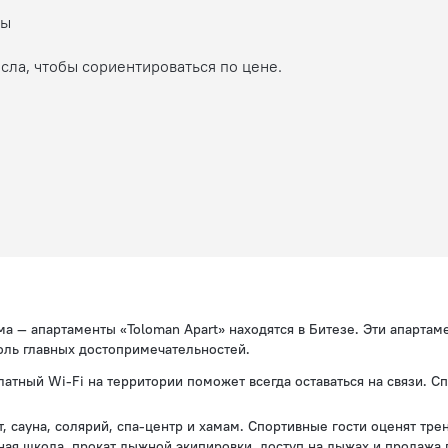
ны
сла, чтобы сориентироваться по цене.
ома — апартаменты «Toloman Apart» находятся в Битезе. Эти апартам
оль главных достопримечательностей.
платный Wi-Fi на территории поможет всегда оставаться на связи. С
, сауна, солярий, спа-центр и хамам. Спортивные гости оценят тр
ная школа, прокат лыжной экипировки, доступ на лыжах и продажа