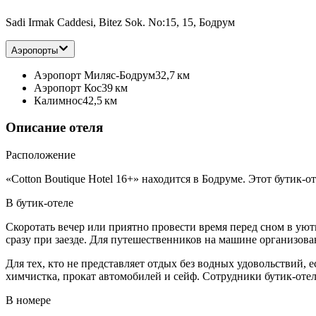
Sadi Irmak Caddesi, Bitez Sok. No:15, 15, Бодрум
Аэропорты
Аэропорт Миляс-Бодрум
32,7 км
Аэропорт Кос
39 км
Калимнос
42,5 км
Описание отеля
Расположение
«Cotton Boutique Hotel 16+» находится в Бодруме. Этот бутик-о
В бутик-отеле
Скоротать вечер или приятно провести время перед сном в уют
сразу при заезде. Для путешественников на машине организова
Для тех, кто не представляет отдых без водных удовольствий,
химчистка, прокат автомобилей и сейф. Сотрудники бутик-отел
В номере