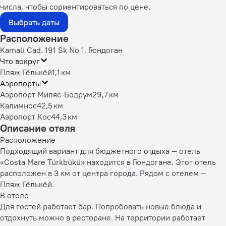
числа, чтобы сориентироваться по цене.
Выбрать даты
Расположение
Kamali Cad. 191 Sk No 1, Гюндоган
Что вокруг
Пляж Гёлькёй
1,1 км
Аэропорты
Аэропорт Миляс-Бодрум
29,7 км
Калимнос
42,5 км
Аэропорт Кос
44,3 км
Описание отеля
Расположение
Подходящий вариант для бюджетного отдыха — отель
«Costa Mare Türkbükü» находится в Гюндогане. Этот отель
расположен в 3 км от центра города. Рядом с отелем —
Пляж Гёлькёй.
В отеле
Для гостей работает бар. Попробовать новые блюда и
отдохнуть можно в ресторане. На территории работает