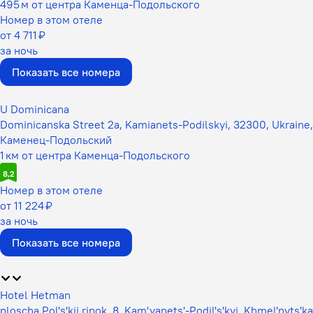
495 м от центра Каменца-Подольского
Номер в этом отеле
от 4 711 ₽
за ночь
Показать все номера
U Dominicana
Dominicanska Street 2a, Kamianets-Podilskyi, 32300, Ukraine,
Каменец-Подольский
1 км от центра Каменца-Подольского
8,2
Номер в этом отеле
от 11 224 ₽
за ночь
Показать все номера
Hotel Hetman
ploscha Pol's'kij rinok, 8, Kam'yanets'-Podil's'kyi, Khmel'nyts'ka