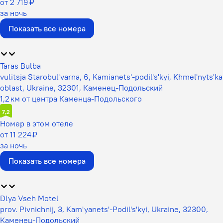
от 2 719 ₽
за ночь
Показать все номера
Taras Bulba
vulitsja Starobul'varna, 6, Kamianets'-podil's'kyi, Khmel'nyts'ka
oblast, Ukraine, 32301, Каменец-Подольский
1,2 км от центра Каменца-Подольского
7,2
Номер в этом отеле
от 11 224 ₽
за ночь
Показать все номера
Dlya Vseh Motel
prov. Pіvnіchnij, 3, Kam'yanets'-Podil's'kyi, Ukraine, 32300,
Каменец-Подольский