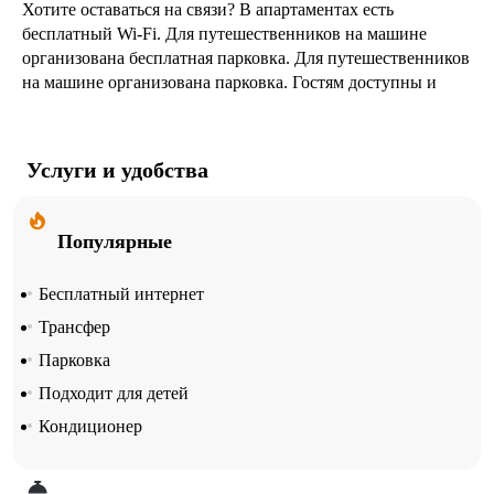
Хотите оставаться на связи? В апартаментах есть
бесплатный Wi-Fi. Для путешественников на машине
организована бесплатная парковка. Для путешественников
на машине организована парковка. Гостям доступны и
другие услуги. Например, гладильные услуги.
Сотрудники апартаментов поддержат беседу на
Услуги и удобства
английском и русском.
Популярные
Бесплатный интернет
Трансфер
Парковка
Подходит для детей
Кондиционер