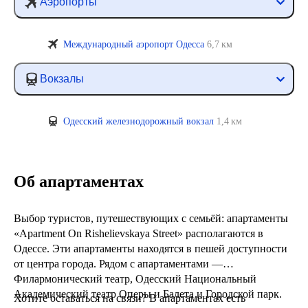
Аэропорты
Международный аэропорт Одесса
6,7 км
Вокзалы
Одесский железнодорожный вокзал
1,4 км
Об апартаментах
Выбор туристов, путешествующих с семьёй: апартаменты
«Apartment On Rishelievskaya Street» располагаются в
Одессе. Эти апартаменты находятся в пешей доступности
от центра города. Рядом с апартаментами —
Филармонический театр, Одесский Национальный
Академический театр Оперы и Балета и Городской парк.
Хотите оставаться на связи? В апартаментах есть