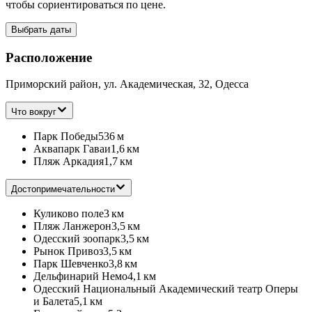
чтобы сориентироваться по цене.
Выбрать даты
Расположение
Приморский район, ул. Академическая, 32, Одесса
Что вокруг
Парк Победы
536 м
Аквапарк Гаваи
1,6 км
Пляж Аркадия
1,7 км
Достопримечательности
Куликово поле
3 км
Пляж Ланжерон
3,5 км
Одесский зоопарк
3,5 км
Рынок Привоз
3,5 км
Парк Шевченко
3,8 км
Дельфинарий Немо
4,1 км
Одесский Национальный Академический театр Оперы
и Балета
5,1 км