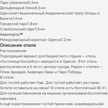
Парк Шевченко
6,3 км
Дельфинарий Немо
6,5 км
Одесский Национальный Академический театр Оперы и
Балета
7,6 км
Городской парк
7,8 км
Стамбульский парк
7,9 км
Аэропорты
Международный аэропорт Одесса
7,2 км
Описание отеля
Расположение
Подходящий вариант для бюджетного отдыха — отель
«Гостиница Колумбус» находится в Одессе. Этот отель
располагается в 6 км от центра города. Рядом с отелем —
Пляж Аркадия, Аквапарк Гаваи и Парк Победы.
В отеле
Для гостей работает бар. Для гостей работает ресторан.
Хотите оставаться на связи? В отеле есть бесплатный Wi-Fi.
Для путешественников на машине организована бесплатная
парковка.
А ещё в распоряжении гостей прачечная, индивидуальная