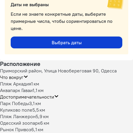
Даты не выбраны
Если не знаете конкретные даты, выберите
примерные числа, чтобы сориентироваться по
цене.
Выбрать даты
Расположение
Приморский район, Улица Новобереговая 90, Одесса
Что вокруг
Пляж Аркадия
1 км
Аквапарк Гаваи
1,1 км
Достопримечательности
Парк Победы
3,1 км
Куликово поле
5,5 км
Пляж Ланжерон
5,9 км
Одесский зоопарк
6 км
Рынок Привоз
6,1 км