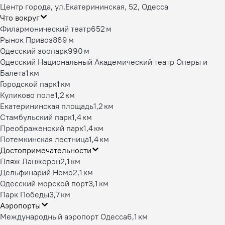
Центр города, ул.Екатерининская, 52, Одесса
Что вокруг
Филармонический театр
652 м
Рынок Привоз
869 м
Одесский зоопарк
990 м
Одесский Национальный Академический театр Оперы и
Балета
1 км
Городской парк
1 км
Куликово поле
1,2 км
Екатерининская площадь
1,2 км
Стамбульский парк
1,4 км
Преображенский парк
1,4 км
Потемкинская лестница
1,4 км
Достопримечательности
Пляж Ланжерон
2,1 км
Дельфинарий Немо
2,1 км
Одесский морской порт
3,1 км
Парк Победы
3,7 км
Аэропорты
Международный аэропорт Одесса
6,1 км