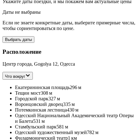
Укажите даты поездки, и мы покажем вам актуальные цены
Даты не выбраны
Если не знаете конкретные даты, выберите примерные числа,
чтобы сориентироваться по цене.
Выбрать даты
Расположение
Центр города, Gogolya 12, Одесса
Что вокруг
Екатерининская площадь
296 м
Тещин мост
308 м
Городской парк
327 м
Воронцовский дворец
335 м
Потемкинская лестница
430 м
Одесский Национальный Академический театр Оперы
и Балета
531 м
Стамбульский парк
581 м
Одесский художественный музей
782 м
Филармонический театр
1 км