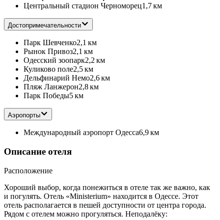
Центральный стадион Черноморец
1,7 км
Достопримечательности
Парк Шевченко
2,1 км
Рынок Привоз
2,1 км
Одесский зоопарк
2,2 км
Куликово поле
2,5 км
Дельфинарий Немо
2,6 км
Пляж Ланжерон
2,8 км
Парк Победы
5 км
Аэропорты
Международный аэропорт Одесса
6,9 км
Описание отеля
Расположение
Хороший выбор, когда понежиться в отеле так же важно, как
и погулять. Отель «Ministerium» находится в Одессе. Этот
отель располагается в пешей доступности от центра города.
Рядом с отелем можно прогуляться. Неподалёку: