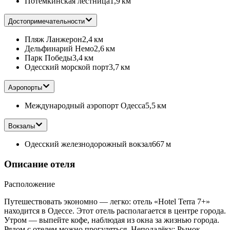
Потемкинская лестница
1,9 км
Достопримечательности
Пляж Ланжерон
2,4 км
Дельфинарий Немо
2,6 км
Парк Победы
3,4 км
Одесский морской порт
3,7 км
Аэропорты
Международный аэропорт Одесса
5,5 км
Вокзалы
Одесский железнодорожный вокзал
667 м
Описание отеля
Расположение
Путешествовать экономно — легко: отель «Hotel Terra 7+»
находится в Одессе. Этот отель располагается в центре города.
Утром — выпейте кофе, наблюдая из окна за жизнью города.
Рядом с отелем можно прогуляться. Неподалёку: Рынок