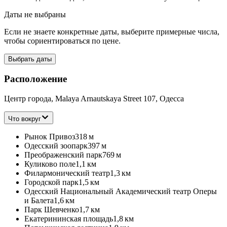
Даты не выбраны
Если не знаете конкретные даты, выберите примерные числа,
чтобы сориентироваться по цене.
Выбрать даты
Расположение
Центр города, Malaya Arnautskaya Street 107, Одесса
Что вокруг
Рынок Привоз
318 м
Одесский зоопарк
397 м
Преображенский парк
769 м
Куликово поле
1,1 км
Филармонический театр
1,3 км
Городской парк
1,5 км
Одесский Национальный Академический театр Оперы
и Балета
1,6 км
Парк Шевченко
1,7 км
Екатерининская площадь
1,8 км