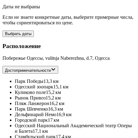
Даты не выбраны
Если не знаете конкретные даты, выберите примерные числа,
чтобы сориентироваться по цене.
Выбрать даты
Расположение
Побережье Одессы, vulitsja Naberezhna, d.7, Одесса
Достопримечательности
Парк Победы
13,3 км
Одесский зоопарк
15,1 км
Куликово поле
15,2 км
Рынок Привоз
15,2 км
Пляж Ланжерон
16,2 км
Парк Шевченко
16,3 км
Дельфинарий Немо
16,9 км
Городской парк
17 км
Одесский Национальный Академический театр Оперы
и Балета
17,1 км
Стамбульский парк
17,4 км