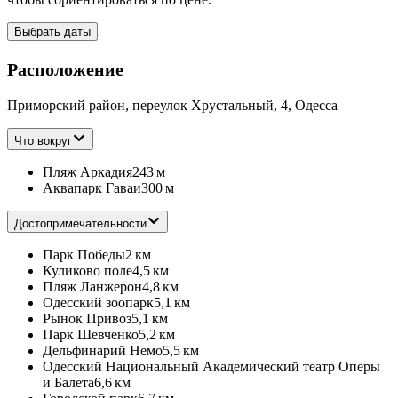
Выбрать даты
Расположение
Приморский район, переулок Хрустальный, 4, Одесса
Что вокруг
Пляж Аркадия
243 м
Аквапарк Гаваи
300 м
Достопримечательности
Парк Победы
2 км
Куликово поле
4,5 км
Пляж Ланжерон
4,8 км
Одесский зоопарк
5,1 км
Рынок Привоз
5,1 км
Парк Шевченко
5,2 км
Дельфинарий Немо
5,5 км
Одесский Национальный Академический театр Оперы
и Балета
6,6 км