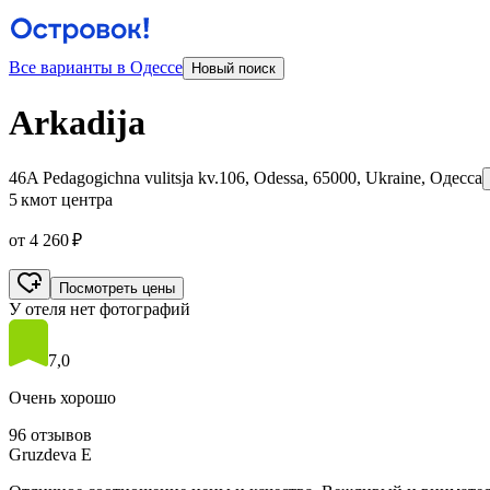
Все варианты в Одессе
Новый поиск
Arkadija
46A Pedagogіchna vulitsja kv.106, Odessa, 65000, Ukraine, Одесса
5 км
от центра
от 4 260 ₽
Посмотреть цены
У отеля нет фотографий
7,0
Очень хорошо
96 отзывов
Gruzdeva E