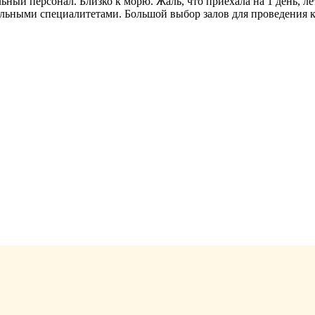
ый персонал. Близко к морю. Жаль, что приехала на 1 день, ле
нальными специалитетами. Большой выбор залов для проведения