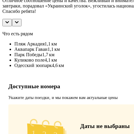
Отличное соотношение цены и качества. Вежливый и внимательн
завтраки, порадовал «Украинский уголок», угостилась нацио
Спасибо ребята!
Что есть рядом
Пляж Аркадия
1,1 км
Аквапарк Гаваи
1,1 км
Парк Победы
1,7 км
Куликово поле
4,1 км
Одесский зоопарк
4,6 км
Доступные номера
Укажите даты поездки, и мы покажем вам актуальные цены
Даты не выбраны