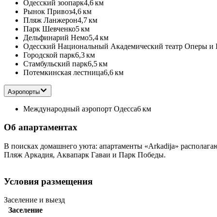
Одесский зоопарк
4,6 км
Рынок Привоз
4,6 км
Пляж Ланжерон
4,7 км
Парк Шевченко
5 км
Дельфинарий Немо
5,4 км
Одесский Национальный Академический театр Оперы и 
Городской парк
6,3 км
Стамбульский парк
6,5 км
Потемкинская лестница
6,6 км
Аэропорты
Международный аэропорт Одесса
6 км
Об апартаментах
В поисках домашнего уюта: апартаменты «Arkadija» располагаю
Пляж Аркадия, Аквапарк Гаваи и Парк Победы.
Условия размещения
Заселение и выезд
Заселение