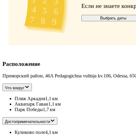
Если не знаете конк
Выбрать даты
Расположение
Приморский район, 46A Pedagogіchna vulitsja kv.106, Odessa, 65
Что вокруг
Пляж Аркадия
1,1 км
Аквапарк Гаваи
1,1 км
Парк Победы
1,7 км
Достопримечательности
Куликово поле
4,1 км