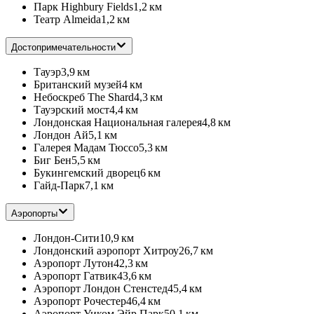
Парк Highbury Fields
1,2 км
Театр Almeida
1,2 км
Достопримечательности
Тауэр
3,9 км
Британский музей
4 км
Небоскреб The Shard
4,3 км
Тауэрский мост
4,4 км
Лондонская Национальная галерея
4,8 км
Лондон Ай
5,1 км
Галерея Мадам Тюссо
5,3 км
Биг Бен
5,5 км
Букингемский дворец
6 км
Гайд-Парк
7,1 км
Аэропорты
Лондон-Сити
10,9 км
Лондонский аэропорт Хитроу
26,7 км
Аэропорт Лутон
42,3 км
Аэропорт Гатвик
43,6 км
Аэропорт Лондон Стенстед
45,4 км
Аэропорт Рочестер
46,4 км
Аэропорт Уиком Эйр Парк
50,1 км