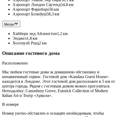
Аэропорт Лондон Саутенд
54,8 км
Аэропорт Фарнборо
56 км
Аэропорт Блэкбуш
58,3 км
Метро
Хайбери энд Айлингтон
1,2 км
Энджел
1,8 км
Холлоуэй Роуд
2 км
Описание гостевого дома
Расположение
Мы любим гостевые дома за домашнюю обстановку и
ненавязчивый сервис. Гостевой дом «Kandara Guest House»
находится в Лондоне. Этот гостевой дом расположен в 5 км от
центра города. Рядом с гостевым домом можно прогуляться.
Неподалёку: Canonbury Grove, Estorick Collection of Modern
Italian Art и Театр «Аркола».
В номере
Номер уютно обставлен и оснащён необходимым, чтобы