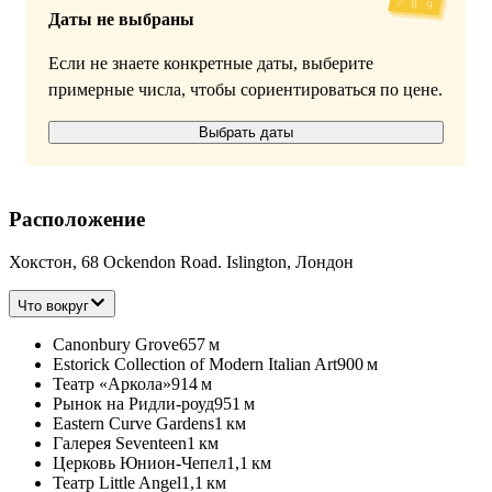
Даты не выбраны
Если не знаете конкретные даты, выберите
примерные числа, чтобы сориентироваться по цене.
Выбрать даты
Расположение
Хокстон, 68 Ockendon Road. Islington, Лондон
Что вокруг
Canonbury Grove
657 м
Estorick Collection of Modern Italian Art
900 м
Театр «Аркола»
914 м
Рынок на Ридли-роуд
951 м
Eastern Curve Gardens
1 км
Галерея Seventeen
1 км
Церковь Юнион-Чепел
1,1 км
Театр Little Angel
1,1 км