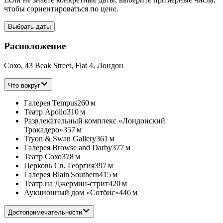
чтобы сориентироваться по цене.
Выбрать даты
Расположение
Сохо, 43 Beak Street, Flat 4, Лондон
Что вокруг
Галерея Tempus
260 м
Театр Apollo
310 м
Развлекательный комплекс «Лондонский
Трокадеро»
357 м
Tryon & Swan Gallery
361 м
Галерея Browse and Darby
377 м
Театр Сохо
378 м
Церковь Св. Георгия
397 м
Галерея Blain|Southern
415 м
Театр на Джермин-стрит
420 м
Аукционный дом «Сотбис»
446 м
Достопримечательности