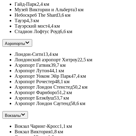
Гайд-Парк
2,4 км
Музей Виктории и Альберта
3 км
Небоскреб The Shard
3,6 км
Тауэр
4,3 км
Тауэрский мост
4,4 км
Стадион Лофтус Роуд
6,6 км
Аэропорты
Лондон-Сити
13,4 км
Лондонский аэропорт Хитроу
22,5 км
Аэропорт Гатвик
39,7 км
Аэропорт Лутон
44,1 км
Аэропорт Уиком Эйр Парк
47,4 км
Аэропорт Рочестер
48,1 км
Аэропорт Лондон Стенстед
50,2 км
Аэропорт Фарнборо
51,2 км
Аэропорт Блэкбуш
53,7 км
Аэропорт Лондон Саутенд
58,6 км
Вокзалы
Вокзал Чаринг-Кросс
1,1 км
Вокзал Виктория
1,8 км