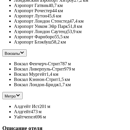
Лондонский аэропорт Хитроу
27,2 км
Аэропорт Гатвик
40,7 км
Аэропорт Рочестер
44 км
Аэропорт Лутон
45,6 км
Аэропорт Лондон Стенстед
47,4 км
Аэропорт Уиком Эйр Парк
51,8 км
Аэропорт Лондон Саутенд
53,9 км
Аэропорт Фарнборо
55,5 км
Аэропорт Блэкбуш
58,2 км
Вокзалы
Вокзал Фенчерч-Стрит
787 м
Вокзал Ливерпуль-Стрит
979 м
Вокзал Мургейт
1,4 км
Вокзал Кэннон-Стрит
1,5 км
Вокзал Лондон-Бридж
1,7 км
Метро
Алдгейт Ист
201 м
Алдгейт
473 м
Уайтчепел
696 м
Описание отеля