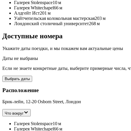
Галерея Stolenspace
10 м
Галерея Whitechapel
66 м
Алдгейт Ист
201 м
Уайтчепельская колокольная мастерская
203 м
Лондонский столичный университет
268 м
Доступные номера
Укажите даты поездки, и мы покажем вам актуальные цены
Даты не выбраны
Если не знаете конкретные даты, выберите примерные числа, ч
Выбрать даты
Расположение
Брик-лейн, 12-20 Osborn Street, Лондон
Что вокруг
Галерея Stolenspace
10 м
Галерея Whitechapel
66 м