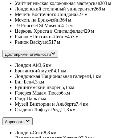
Уайтчепельская колокольная мастерская
203 м
Лондонский столичный университет
268 м
Мечеть Восточного Лондона
327 м
Мечеть на Брик-лэйн
364 м
19 Princelet St Museum
415 м
Церковь Христа в Спиталфилдс
429 м
Рынок «Петтикот-Лейн»
453 м
Рынок Backyard
517 м
Достопримечательности
Лондон Ай
3,6 км
Британский музей
4,1 км
Лондонская Национальная галерея
4,1 км
Биг Бен
4,3 км
Букингемский дворец
5,1 км
Галерея Мадам Тюссо
6 км
Гайд-Парк
7 км
Музей Виктории и Альберта
7,4 км
Стадион Лофтус Роуд
11,3 км
Аэропорты
Лондон-Сити
8,8 км