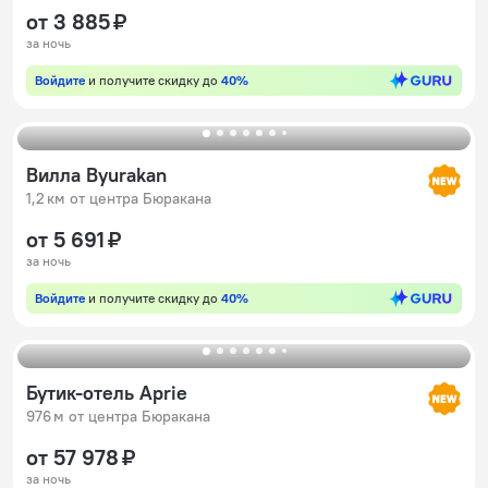
от 3 885 ₽
за ночь
Войдите
и получите скидку до
40%
Вилла Byurakan
1,2 км от центра Бюракана
от 5 691 ₽
за ночь
Войдите
и получите скидку до
40%
Бутик-отель Aprie
976 м от центра Бюракана
от 57 978 ₽
за ночь