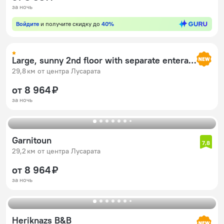
за ночь
Войдите
и получите скидку до
40%
Large, sunny 2nd floor with separate enterance.
29,8 км от центра Лусарата
от 8 964 ₽
за ночь
Garnitoun
7,8
29,2 км от центра Лусарата
от 8 964 ₽
за ночь
Heriknazs B&B