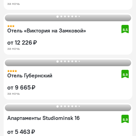
за ночь
Отель «Виктория на Замковой»
8,5
от 12 226 ₽
за ночь
Отель Губернский
8,9
от 9 665 ₽
за ночь
Апартаменты Studiominsk 16
8,9
от 5 463 ₽