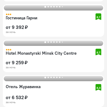
Гостиница Гарни
8,7
от 9 392 ₽
за ночь
Hotel Monastyrski Minsk City Centre
8,7
от 9 259 ₽
за ночь
Отель Журавинка
8,3
от 6 532 ₽
за ночь