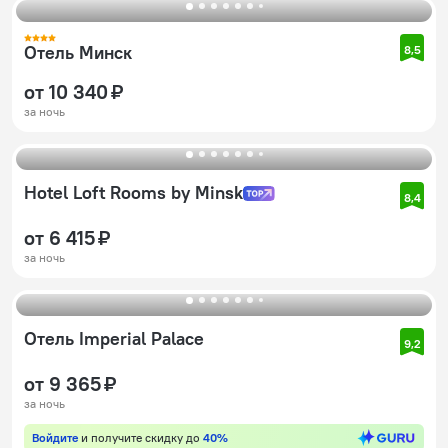
Отель Минск
8,5
от 10 340 ₽
за ночь
Hotel Loft Rooms by Minsk
8,4
от 6 415 ₽
за ночь
Отель Imperial Palace
9,2
от 9 365 ₽
за ночь
Войдите
и получите скидку до
40%