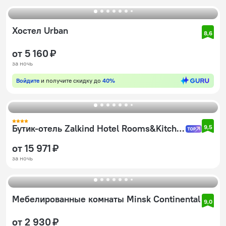
Хостел Urban
8,6
от 5 160 ₽
за ночь
Войдите
и получите скидку до
40%
Бутик-отель Zalkind Hotel Rooms&Kitchen
9,5
от 15 971 ₽
за ночь
Мебелированные комнаты Minsk Continental
9,0
от 2 930 ₽