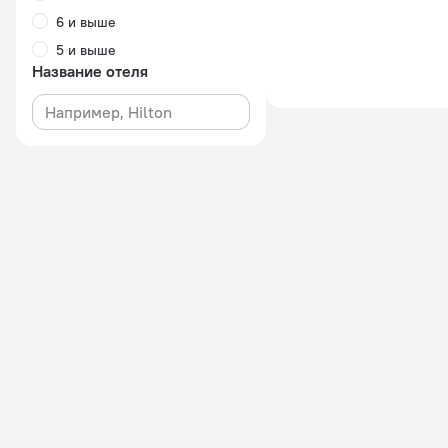
6 и выше
5 и выше
Название отеля