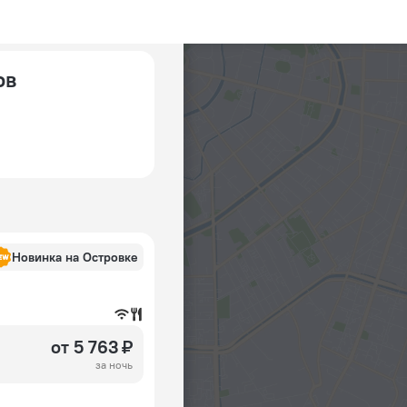
ов
Новинка на Островке
от 5 763 ₽
за ночь