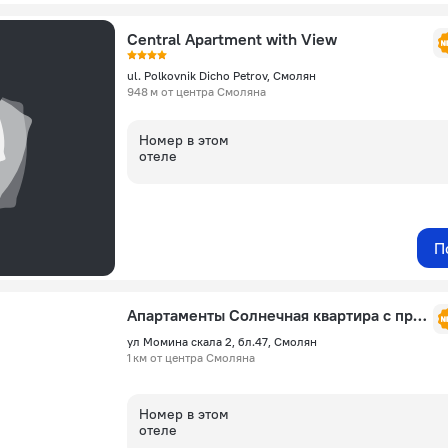
Central Apartment with View
ul. Polkovnik Dicho Petrov, Смолян
948 м от центра Смоляна
Номер в этом
отеле
П
Апартаменты Солнечная квартира с прекрасным видом
ул Момина скала 2, бл.47, Смолян
1 км от центра Смоляна
Номер в этом
отеле