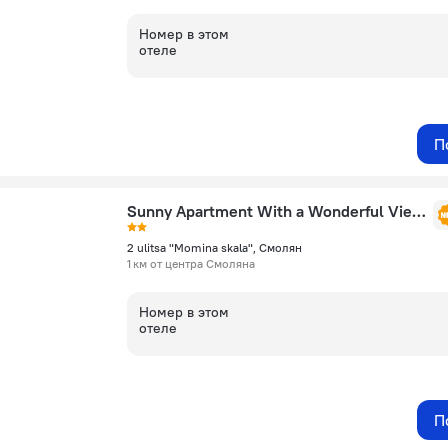
Номер в этом
отеле
П
Sunny Apartment With a Wonderful View - Parking
2 ulitsa "Momina skala", Смолян
1 км от центра Смоляна
Номер в этом
отеле
П