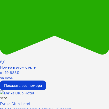
8,0
Номер в этом отеле
от 19 688 ₽
за ночь
Показать все номера
Evrika Club Hotel
8240 Slanchev Bryag, Солнечный берег