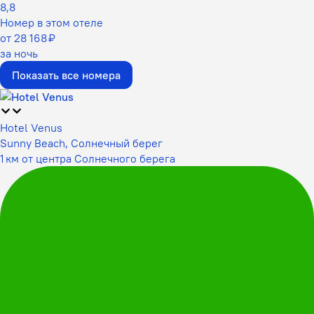
8,8
Номер в этом отеле
от 28 168 ₽
за ночь
Показать все номера
Hotel Venus
Sunny Beach, Солнечный берег
1 км от центра Солнечного берега