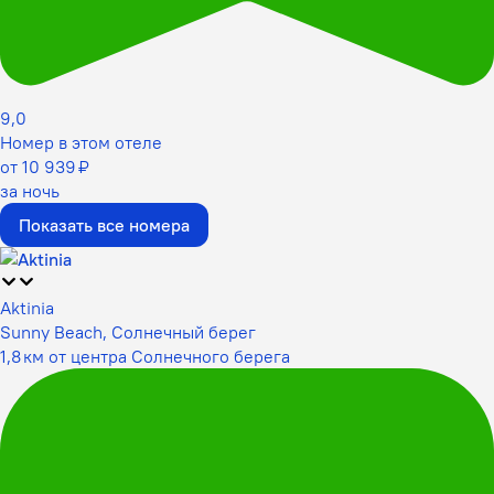
9,0
Номер в этом отеле
от 10 939 ₽
за ночь
Показать все номера
Aktinia
Sunny Beach, Солнечный берег
1,8 км от центра Солнечного берега