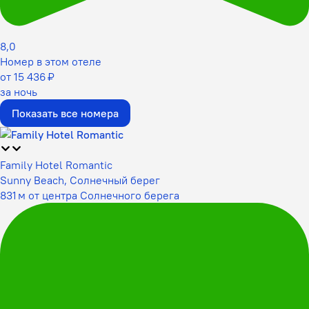
8,0
Номер в этом отеле
от 15 436 ₽
за ночь
Показать все номера
Family Hotel Romantic
Sunny Beach, Солнечный берег
831 м от центра Солнечного берега