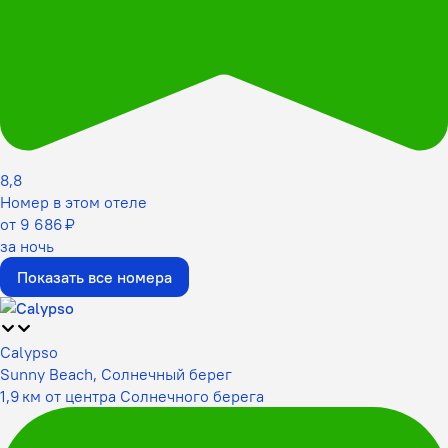
8,8
Номер в этом отеле
от 9 686 ₽
за ночь
Показать все номера
Calypso
Sunny Beach, Солнечный берег
1,9 км от центра Солнечного берега