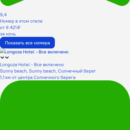
9,4
Номер в этом отеле
от 9 421 ₽
за ночь
Показать все номера
Longozа Hotel - Все включено
Sunny beach, Sunny beach, Солнечный берег
1,1 км от центра Солнечного берега