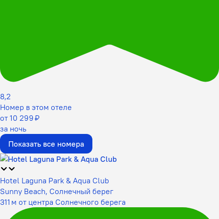
8,2
Номер в этом отеле
от 10 299 ₽
за ночь
Показать все номера
Hotel Laguna Park & Aqua Club
Sunny Beach, Солнечный берег
311 м от центра Солнечного берега