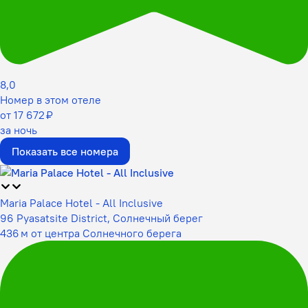
8,0
Номер в этом отеле
от 17 672 ₽
за ночь
Показать все номера
Maria Palace Hotel - All Inclusive
96 Pyasatsite District, Солнечный берег
436 м от центра Солнечного берега