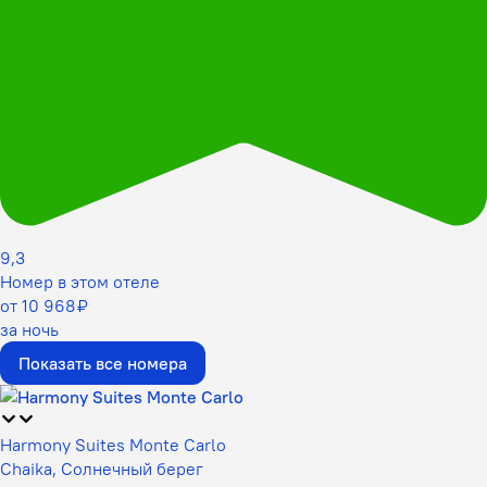
9,3
Номер в этом отеле
от 10 968 ₽
за ночь
Показать все номера
Harmony Suites Monte Carlo
Chaika, Солнечный берег