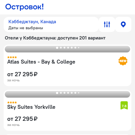
Кэббеджтаун, Канада
Даты не выбраны
Отели у Кэббеджтауна
: доступен 201 вариант
Atlas Suites - Bay & College
от 27 295 ₽
за ночь
Sky Suites Yorkville
7,8
от 27 295 ₽
за ночь