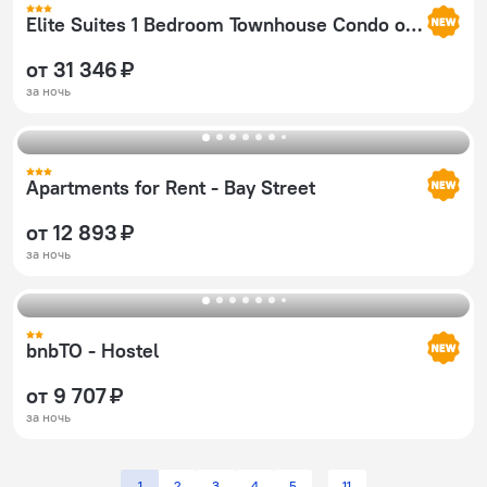
Elite Suites 1 Bedroom Townhouse Condo offered by Short Term Stays
от 31 346 ₽
за ночь
Apartments for Rent - Bay Street
от 12 893 ₽
за ночь
bnbTO - Hostel
от 9 707 ₽
за ночь
1
2
3
4
5
11