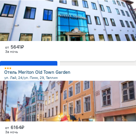
187.8 м
от центра
5641₽
от
За ночь
Показать все номера
Отель Meriton Old Town Garden
ул. Лай, 24/ул. Пикк, 29, Таллин
221.6 м
от центра
6164₽
от
За ночь