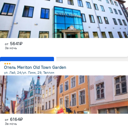
187.8 м
от центра
5641₽
от
За ночь
Показать все номера
Отель Meriton Old Town Garden
ул. Лай, 24/ул. Пикк, 29, Таллин
221.6 м
от центра
6164₽
от
За ночь