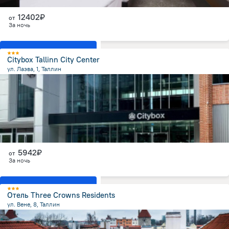
12402₽
от
За ночь
Показать все номера
Citybox Tallinn City Center
ул. Лаэва, 1, Таллин
787.5 м
от центра
5942₽
от
За ночь
Показать все номера
Отель Three Crowns Residents
ул. Вене, 8, Таллин
112.6 м
от центра