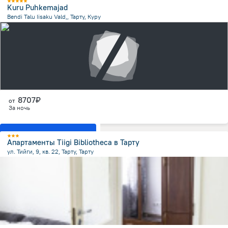
Kuru Puhkemajad
Bendi Talu Iisaku Vald,, Тарту, Куру
1.1 км
от центра
8707₽
от
За ночь
Показать все номера
Апартаменты Tiigi Bibliotheca в Тарту
ул. Тийги, 9, кв. 22, Тарту, Тарту
427.1 м
от центра