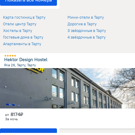
Отели в Тарту
Карта гостиниц в Тарту
Мини-отели в Тарту
Отели центр Тарту
Дорогие в Тарту
Хостелы в Тарту
3 звёздочные в Тарту
Гостевые дома в Тарту
4 звёздочные в Тарту
Апартаменты в Тарту
Hektor Design Hostel
Riia 26, Тарту, Тарту
1.2 км
от центра
8174₽
от
За ночь
Показать все номера