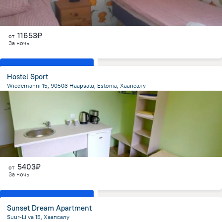
11653₽
от
За ночь
Показать все номера
Hostel Sport
Wiedemanni 15, 90503 Haapsalu, Estonia, Хаапсалу
867.8 м
от центра
5403₽
от
За ночь
Показать все номера
Sunset Dream Apartment
Suur-Liiva 15, Хаапсалу