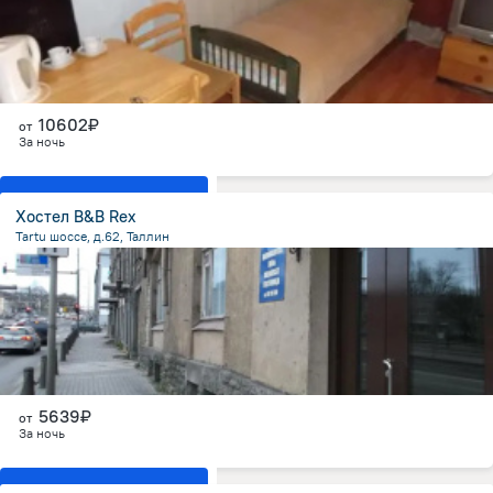
10602₽
от
За ночь
Показать все номера
Хостел B&B Rex
Tartu шоссе, д.62, Таллин
1.9 км
от центра
5639₽
от
За ночь
Показать все номера