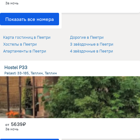
За ночь
Показать все номера
Отели в Пеетри
Карта гостиниц в Пеетри
Дорогие в Пеетри
Хостелы в Пеетри
3 звёздочные в Пеетри
Апартаменты в Пеетри
4 звёздочные в Пеетри
Hostel P33
Pallasti 33-185, Таллин, Таллин
2.8 км
от центра
5639₽
от
За ночь