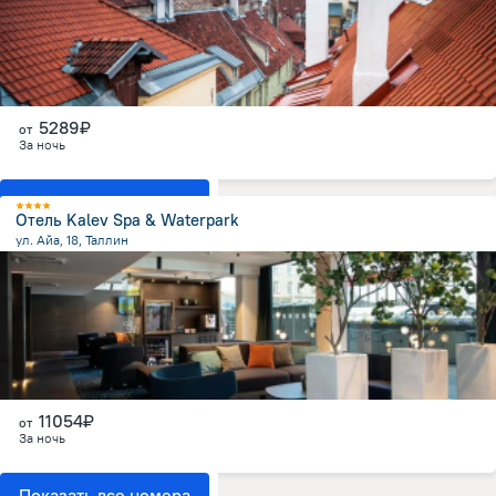
5289₽
от
За ночь
Показать все номера
Отель Kalev Spa & Waterpark
ул. Айа, 18, Таллин
437 м
от центра
11054₽
от
За ночь
Показать все номера