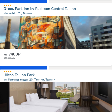
Показать все номера
Отель Park Inn by Radisson Central Tallinn
Narva Mnt 7c, Таллин
907.2 м
от центра
7400₽
от
За ночь
Показать все номера
Hilton Tallinn Park
ул. Креутцвальди, 23, Таллин, Таллин
1.4 км
от центра