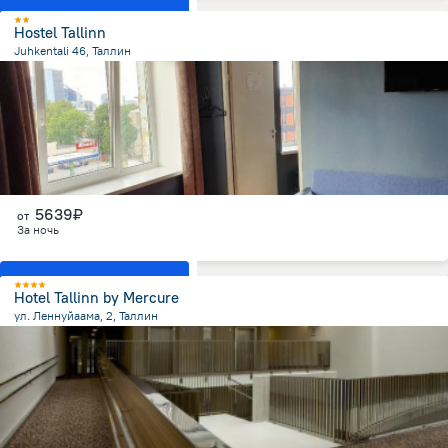
Показать все номера
Hostel Tallinn
Juhkentali 46, Таллин
1.9 км
от центра
5639₽
от
За ночь
Показать все номера
Hotel Tallinn by Mercure
ул. Леннуйаама, 2, Таллин
3.4 км
от центра