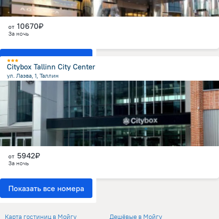
10670₽
от
За ночь
Показать все номера
Citybox Tallinn City Center
ул. Лаэва, 1, Таллин
787.5 м
от центра
5942₽
от
За ночь
Показать все номера
Отели в Мойгу
Карта гостиниц в Мойгу
Дешёвые в Мойгу