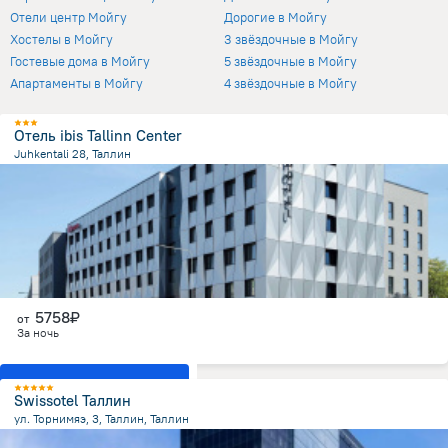
Отели центр Мойгу
Дорогие в Мойгу
Хостелы в Мойгу
3 звёздочные в Мойгу
Гостевые дома в Мойгу
5 звёздочные в Мойгу
Апартаменты в Мойгу
4 звёздочные в Мойгу
Отель ibis Tallinn Center
Juhkentali 28, Таллин
1.5 км
от центра
5758₽
от
За ночь
Показать все номера
Swissotel Таллин
ул. Торнимяэ, 3, Таллин, Таллин
1 км
от центра