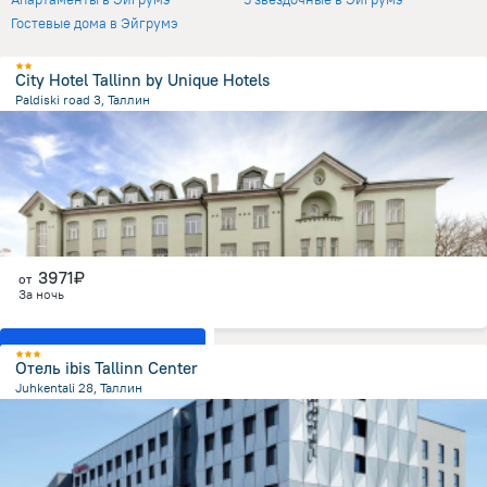
Гостевые дома в Эйгрумэ
City Hotel Tallinn by Unique Hotels
Paldiski road 3, Таллин
841.5 м
от центра
3971₽
от
За ночь
Показать все номера
Отель ibis Tallinn Center
Juhkentali 28, Таллин
1.5 км
от центра