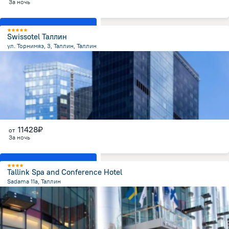
За ночь
Показать все номера
Swissotel Таллин
ул. Торнимяэ, 3, Таллин, Таллин
1 км
от центра
11428₽
от
За ночь
Показать все номера
Tallink Spa and Conference Hotel
Sadama 11a, Таллин
998.1 м
от центра