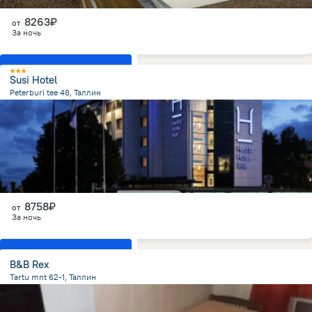
8263₽
от
За ночь
Показать все номера
Susi Hotel
Peterburi tee 48, Таллин
4.4 км
от центра
8758₽
от
За ночь
Показать все номера
B&B Rex
Tartu mnt 62-1, Таллин
1.9 км
от центра