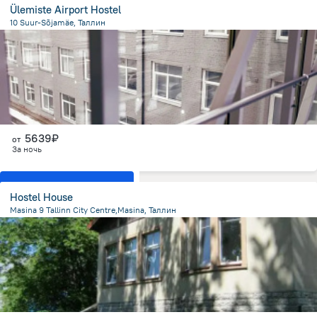
Ülemiste Airport Hostel
10 Suur-Sõjamäe, Таллин
3.4 км
от центра
5639₽
от
За ночь
Показать все номера
Hostel House
Masina 9 Tallinn City Centre,Masina, Таллин
2.2 км
от центра