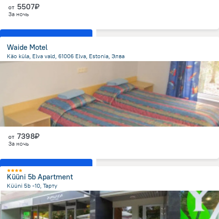
5507₽
от
За ночь
Показать все номера
Waide Motel
Käo küla, Elva vald, 61006 Elva, Estonia, Элва
2.6 км
от центра
7398₽
от
За ночь
Показать все номера
Küüni 5b Apartment
Küüni 5b -10, Тарту
208.2 м
от центра