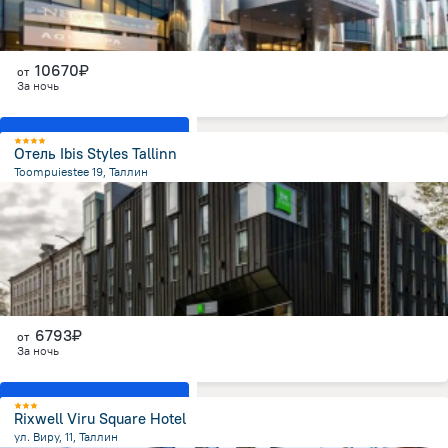
10670₽
от
За ночь
Показать все номера
Отель Ibis Styles Tallinn
Toompuiestee 19, Таллин
769.9 м
от центра
6793₽
от
За ночь
Показать все номера
Rixwell Viru Square Hotel
ул. Виру, 11, Таллин