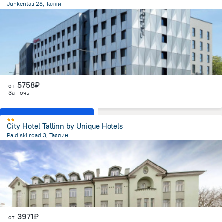
Juhkentali 28, Таллин
1.5 км
от центра
5758₽
от
За ночь
Показать все номера
City Hotel Tallinn by Unique Hotels
Paldiski road 3, Таллин
841.5 м
от центра
3971₽
от