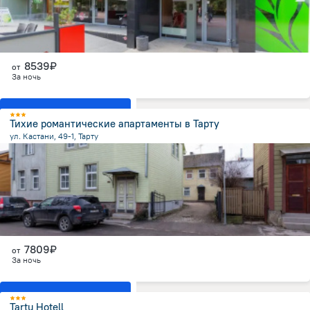
8539₽
от
За ночь
Показать все номера
Тихие романтические апартаменты в Тарту
ул. Кастани, 49-1, Тарту
958.6 м
от центра
7809₽
от
За ночь
Показать все номера
Tartu Hotell