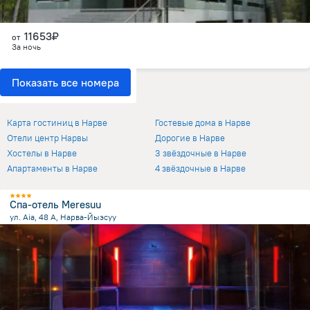
11653₽
от
За ночь
Показать все номера
Отели в Нарве
Карта гостиниц в Нарве
Гостевые дома в Нарве
Отели центр Нарвы
Дорогие в Нарве
Хостелы в Нарве
3 звёздочные в Нарве
Апартаменты в Нарве
4 звёздочные в Нарве
Спа-отель Meresuu
ул. Aia, 48 А, Нарва-Йыэсуу
1.2 км
от центра