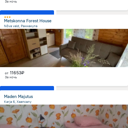
За ночь
Показать все номера
Metskonna Forest House
Nõva vald, Раннакула
2.6 км
от центра
11653₽
от
За ночь
Показать все номера
Maden Majutus
Karja 6, Хаапсалу
949.4 м
от центра