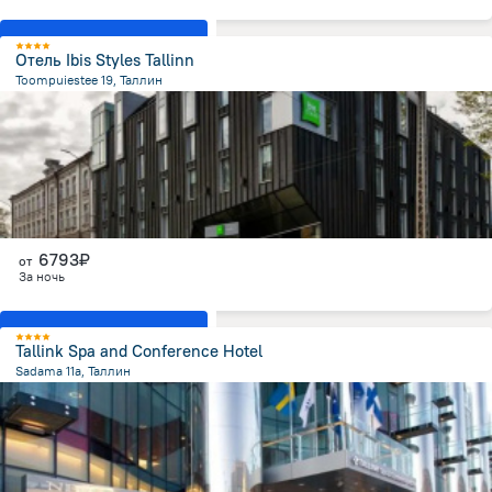
Показать все номера
Отель Ibis Styles Tallinn
Toompuiestee 19, Таллин
769.9 м
от центра
6793₽
от
За ночь
Показать все номера
Tallink Spa and Conference Hotel
Sadama 11a, Таллин
998.1 м
от центра