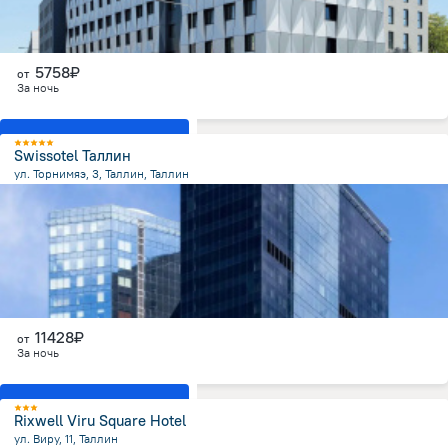
5758₽
от
За ночь
Показать все номера
Swissotel Таллин
ул. Торнимяэ, 3, Таллин, Таллин
1 км
от центра
11428₽
от
За ночь
Показать все номера
Rixwell Viru Square Hotel
ул. Виру, 11, Таллин