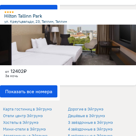
Показать все номера
Hilton Tallinn Park
ул. Креутцвальди, 23, Таллин, Таллин
1.4 км
от центра
12402₽
от
За ночь
Показать все номера
Отели в Эйгрумэ
Карта гостиниц в Эйгрумэ
Дорогие в Эйгрумэ
Отели центр Эйгрумэ
Дешёвые в Эйгрумэ
Хостелы в Эйгрумэ
3 звёздочные в Эйгрумэ
Мини-отели в Эйгрумэ
4 звёздочные в Эйгрумэ
Апартаменты в Эйгрумэ
5 звёздочные в Эйгрумэ