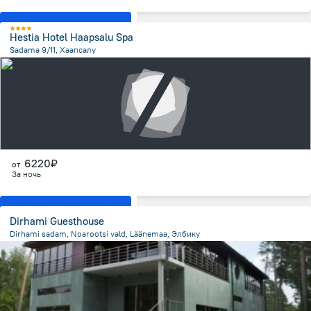
Показать все номера
Hestia Hotel Haapsalu Spa
Sadama 9/11, Хаапсалу
1.5 км
от центра
6220₽
от
За ночь
Показать все номера
Dirhami Guesthouse
Dirhami sadam, Noarootsi vald, Läänemaa, Элбику
5.8 км
от центра