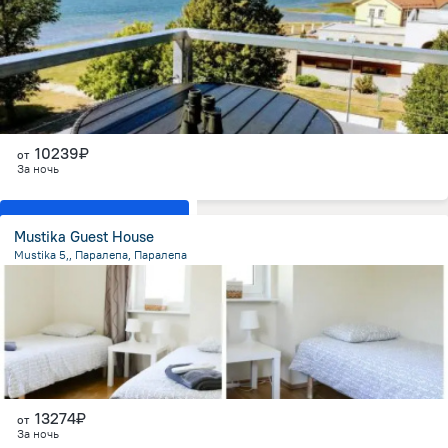
1.3 км
от центра
10239₽
от
За ночь
Показать все номера
Mustika Guest House
Mustika 5,, Паралепа, Паралепа
1.1 км
от центра
13274₽
от
За ночь