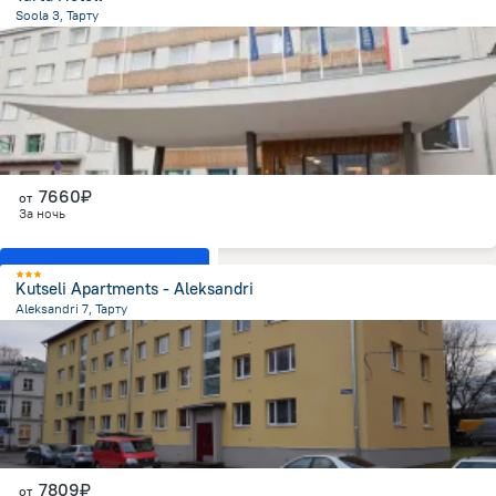
Soola 3, Тарту
671.7 м
от центра
7660₽
от
За ночь
Показать все номера
Kutseli Apartments - Aleksandri
Aleksandri 7, Тарту
725.8 м
от центра
7809₽
от