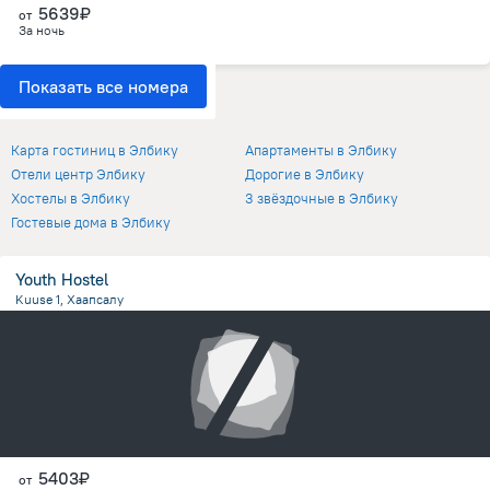
5639₽
от
За ночь
Показать все номера
Отели в Элбику
Карта гостиниц в Элбику
Апартаменты в Элбику
Отели центр Элбику
Дорогие в Элбику
Хостелы в Элбику
3 звёздочные в Элбику
Гостевые дома в Элбику
Youth Hostel
Kuuse 1, Хаапсалу
162.8 м
от центра
5403₽
от