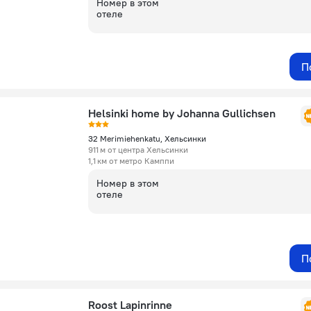
Номер в этом
отеле
П
Helsinki home by Johanna Gullichsen
32 Merimiehenkatu, Хельсинки
911 м от центра Хельсинки
1,1 км от метро Камппи
Номер в этом
отеле
П
Roost Lapinrinne