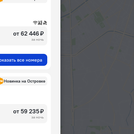
от 62 446 ₽
за ночь
оказать все номера
Новинка на Островке
от 59 235 ₽
за ночь