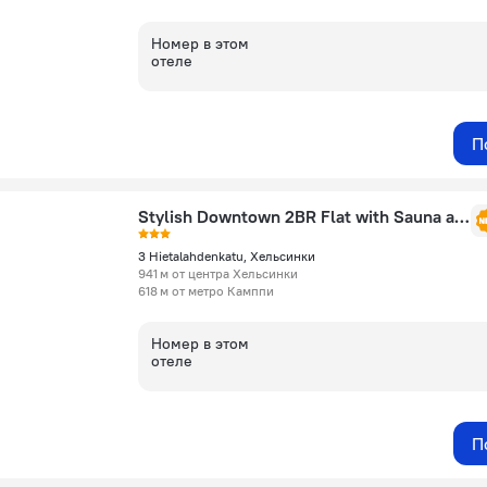
Номер в этом
отеле
П
Stylish Downtown 2BR Flat with Sauna and Work Area
3 Hietalahdenkatu, Хельсинки
941 м от центра Хельсинки
618 м от метро Камппи
Номер в этом
отеле
П