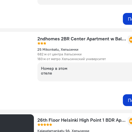
П
2ndhomes 2BR Center Apartment w Balcony
25 Mikonkatu, Хельсинки
682 м от центра Хельсинки
183 м от метро Хельсинкский университет
Номер в этом
отеле
П
26th Floor Helsinki High Point 1 BDR Apartment with City View
Kalasatamankatu 9A, Хельсинки