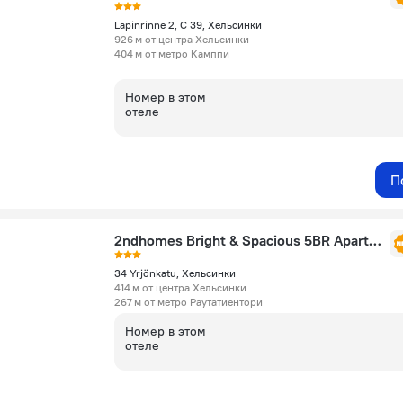
Lapinrinne 2, C 39, Хельсинки
926 м от центра Хельсинки
404 м от метро Камппи
Номер в этом
отеле
П
2ndhomes Bright & Spacious 5BR Apartment
34 Yrjönkatu, Хельсинки
414 м от центра Хельсинки
267 м от метро Раутатиентори
Номер в этом
отеле