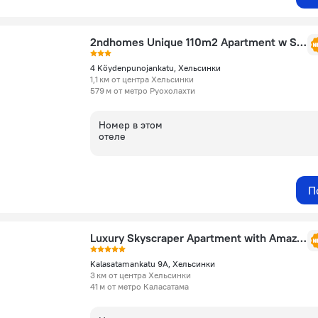
2ndhomes Unique 110m2 Apartment w Sauna
4 Köydenpunojankatu, Хельсинки
1,1 км от центра Хельсинки
579 м от метро Руохолахти
Номер в этом
отеле
П
Luxury Skyscraper Apartment with Amazing view over Helsinki
Kalasatamankatu 9A, Хельсинки
3 км от центра Хельсинки
41 м от метро Каласатама