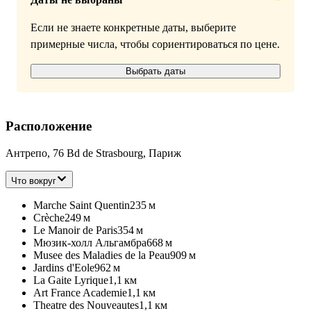
Если не знаете конкретные даты, выберите
примерные числа, чтобы сориентироваться по цене.
Выбрать даты
Расположение
Антрепо, 76 Bd de Strasbourg, Париж
Что вокруг
Marche Saint Quentin
235 м
Crèche
249 м
Le Manoir de Paris
354 м
Мюзик-холл Альгамбра
668 м
Musee des Maladies de la Peau
909 м
Jardins d'Eole
962 м
La Gaite Lyrique
1,1 км
Art France Academie
1,1 км
Theatre des Nouveautes
1,1 км