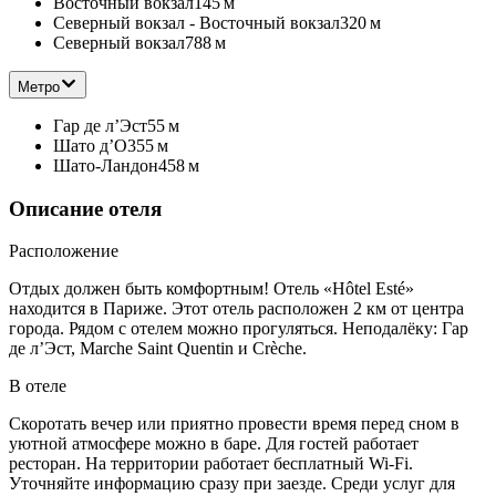
Восточный вокзал
145 м
Северный вокзал - Восточный вокзал
320 м
Северный вокзал
788 м
Метро
Гар де л’Эст
55 м
Шато д’О
355 м
Шато-Ландон
458 м
Описание отеля
Расположение
Отдых должен быть комфортным! Отель «Hôtel Esté»
находится в Париже. Этот отель расположен 2 км от центра
города. Рядом с отелем можно прогуляться. Неподалёку: Гар
де л’Эст, Marche Saint Quentin и Crèche.
В отеле
Скоротать вечер или приятно провести время перед сном в
уютной атмосфере можно в баре. Для гостей работает
ресторан. На территории работает бесплатный Wi-Fi.
Уточняйте информацию сразу при заезде. Среди услуг для