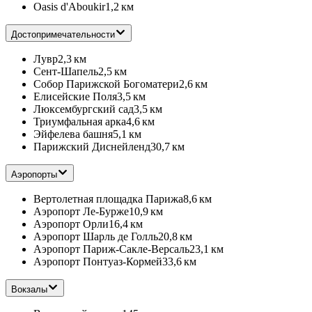
Oasis d'Aboukir
1,2 км
Достопримечательности
Лувр
2,3 км
Сент-Шапель
2,5 км
Собор Парижской Богоматери
2,6 км
Елисейские Поля
3,5 км
Люксембургский сад
3,5 км
Триумфальная арка
4,6 км
Эйфелева башня‎
5,1 км
Парижский Диснейленд
30,7 км
Аэропорты
Вертолетная площадка Парижа
8,6 км
Аэропорт Ле-Бурже
10,9 км
Аэропорт Орли
16,4 км
Аэропорт Шарль де Голль
20,8 км
Аэропорт Париж-Сакле-Версаль
23,1 км
Аэропорт Понтуаз-Кормей
33,6 км
Вокзалы