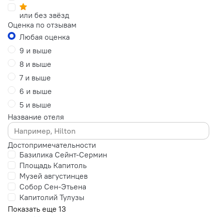
или без звёзд
Оценка по отзывам
Любая оценка
9 и выше
8 и выше
7 и выше
6 и выше
5 и выше
Название отеля
Достопримечательности
Базилика Сейнт-Сермин
Площадь Капитоль
Музей августинцев
Собор Сен-Этьена
Капитолий Тулузы
Показать еще 13