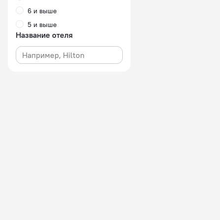
6 и выше
5 и выше
Название отеля