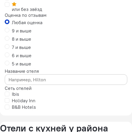
или без звёзд
Оценка по отзывам
Любая оценка
9 и выше
8 и выше
7 и выше
6 и выше
5 и выше
Название отеля
Сеть отелей
Ibis
Holiday Inn
B&B Hotels
Отели с кухней у района