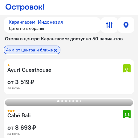
Карангасем, Индонезия
Даты не выбраны
Отели в центре Карангасем
: доступно 50 вариантов
4 км от центра и ближе
Ayuri Guesthouse
7,0
от 3 519 ₽
за ночь
Cabé Bali
8,8
от 3 693 ₽
за ночь