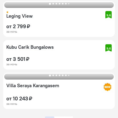
Leging View
9,6
от 2 799 ₽
за ночь
Kubu Carik Bungalows
9,6
от 3 501 ₽
за ночь
Villa Seraya Karangasem
от 10 243 ₽
за ночь