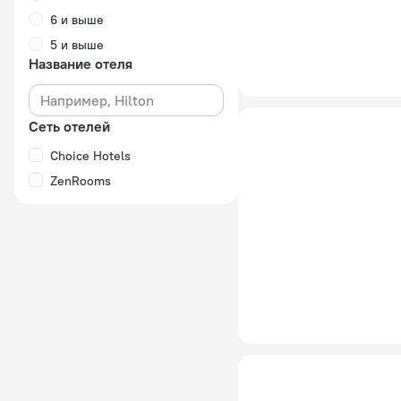
6 и выше
5 и выше
Название отеля
Сеть отелей
Choice Hotels
ZenRooms