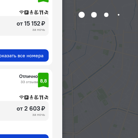
от 15 152 ₽
за ночь
оказать все номера
Отлично
8,8
33 отзыва
от 2 603 ₽
за ночь