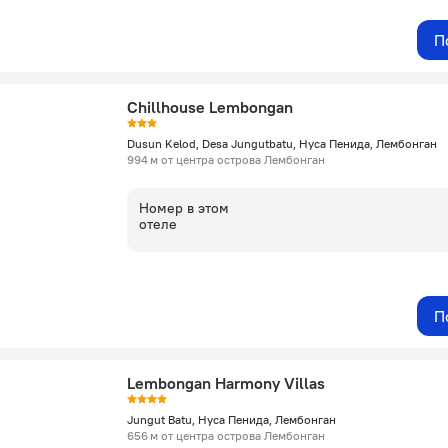
П
Chillhouse Lembongan
Dusun Kelod, Desa Jungutbatu, Нуса Пенида, Лембонган
994 м от центра острова Лембонган
Номер в этом
отеле
П
Lembongan Harmony Villas
Jungut Batu, Нуса Пенида, Лембонган
656 м от центра острова Лембонган