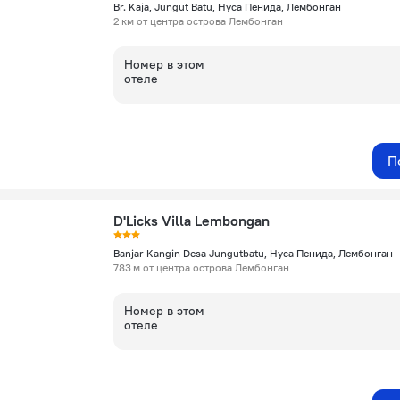
Br. Kaja, Jungut Batu, Нуса Пенида, Лембонган
2 км от центра острова Лембонган
Номер в этом
отеле
П
D'Licks Villa Lembongan
Banjar Kangin Desa Jungutbatu, Нуса Пенида, Лембонган
783 м от центра острова Лембонган
Номер в этом
отеле