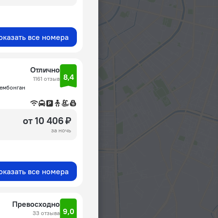
оказать все номера
Отлично
8,4
1161 отзыв
Лембонган
от 10 406 ₽
за ночь
оказать все номера
Превосходно
9,0
33 отзыва