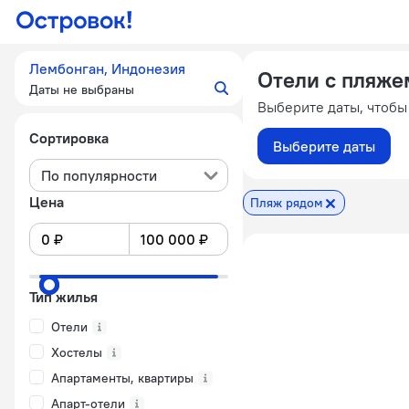
Лембонган, Индонезия
Отели с пляже
Даты не выбраны
Выберите даты, чтобы
Сортировка
Выберите даты
По популярности
Цена
Пляж рядом
Тип жилья
Отели
Хостелы
Апартаменты, квартиры
Апарт-отели