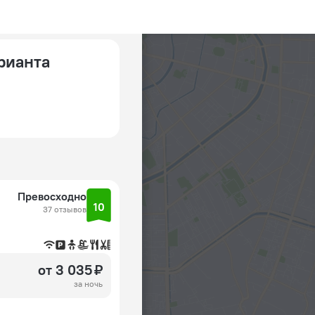
арианта
Превосходно
10
37 отзывов
от 3 035 ₽
за ночь