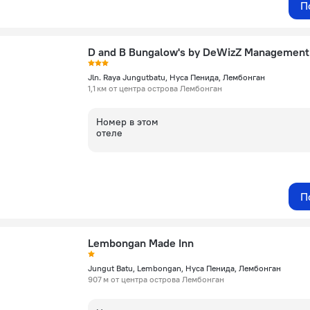
П
D and B Bungalow's by DeWizZ Management
Jln. Raya Jungutbatu, Нуса Пенида, Лембонган
1,1 км от центра острова Лембонган
Номер в этом
отеле
П
Lembongan Made Inn
Jungut Batu, Lembongan, Нуса Пенида, Лембонган
907 м от центра острова Лембонган