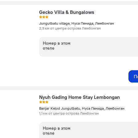
Gecko Villa & Bungalows
Jungutbatu village, Нуса Пенида, Лембонган
2,3 км от центра острова Лембонган
Номер в этом
отеле
П
Nyuh Gading Home Stay Lembongan
Banjar Kelod Jungutbatu, Нуса Пенида, Лембонган
1,1 км от центра острова Лембонган
Номер в этом
отеле