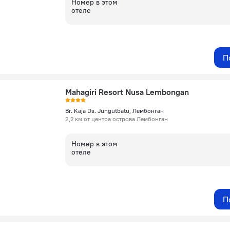
Номер в этом
отеле
П
Mahagiri Resort Nusa Lembongan
Br. Kaja Ds. Jungutbatu, Лембонган
2,2 км от центра острова Лембонган
Номер в этом
отеле
П