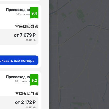
Превосходно
9,4
52 отзыва
от 7 679 ₽
за ночь
оказать все номера
Превосходно
9,2
98 отзывов
от 2 172 ₽
за ночь