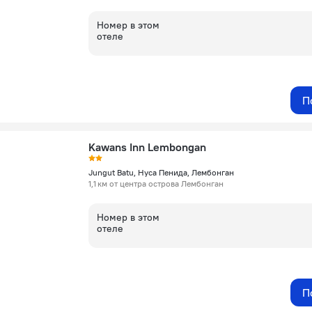
Номер в этом
отеле
П
Kawans Inn Lembongan
Jungut Batu, Нуса Пенида, Лембонган
1,1 км от центра острова Лембонган
Номер в этом
отеле
П