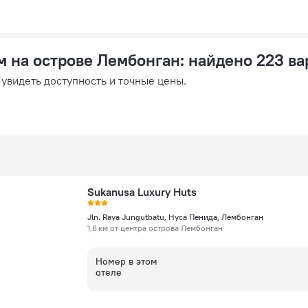
м на острове Лембонган
: найдено 223 в
 увидеть доступность и точные цены.
Sukanusa Luxury Huts
Jln. Raya Jungutbatu, Нуса Пенида, Лембонган
1,6 км от центра острова Лембонган
Номер в этом
отеле