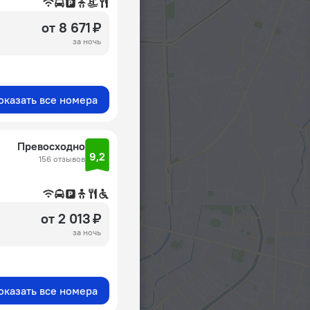
от 8 671 ₽
за ночь
оказать все номера
Превосходно
9,2
156 отзывов
от 2 013 ₽
за ночь
оказать все номера