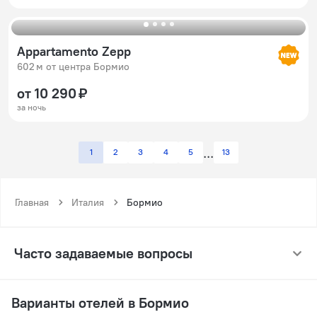
Appartamento Zepp
602 м от центра Бормио
от 10 290 ₽
за ночь
1
2
3
4
5
13
Главная
Италия
Бормио
Часто задаваемые вопросы
Варианты отелей в Бормио