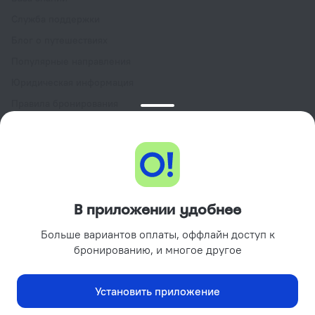
Служба поддержки
Блог о путешествиях
Популярные направления
Юридическая информация
Правила бронирования
Пользовательское соглашение сервиса
Ostrovok.ru
Программа лояльности GURU
Подарочные сертификаты
Партнёрам
В приложении удобнее
Объектам размещения
Больше вариантов оплаты, оффлайн доступ к
Турагентствам
бронированию, и многое другое
Корпоративным клиентам
Поиск отелей на вашем сайте
Установить приложение
Рекламодателям