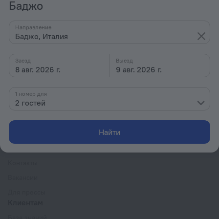
Баджо
По типу
С удобствами
Направление
Баджо, Италия
По ценам
Интересы
Заезд
Выезд
8 авг. 2026 г.
9 авг. 2026 г.
1 номер для
2 гостей
Найти
Компания
Компания и команда
Контакты
Вакансии
Для прессы
Клиентам
База знаний