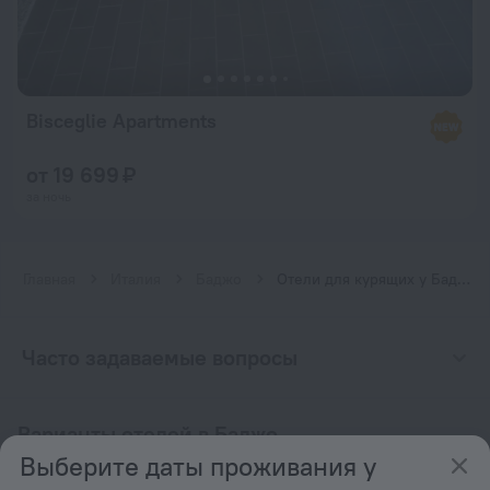
Bisceglie Apartments
от 19 699 ₽
за ночь
Главная
Италия
Баджо
Отели для курящих у Баджо
Часто задаваемые вопросы
Варианты отелей в Баджо
Выберите даты проживания у
По звёздам