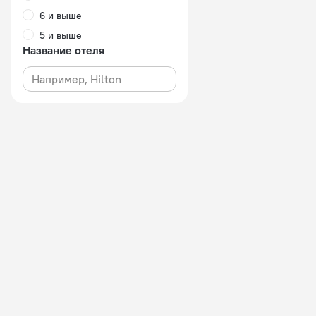
6 и выше
5 и выше
Название отеля