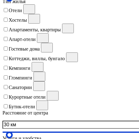
Тип жилья
Отели
Хостелы
Апартаменты, квартиры
Апарт-отели
Гостевые дома
Коттеджи, виллы, бунгало
Кемпинги
Глэмпинги
Санатории
Курортные отели
Бутик-отели
Расстояние от центра
Услуги и удобства