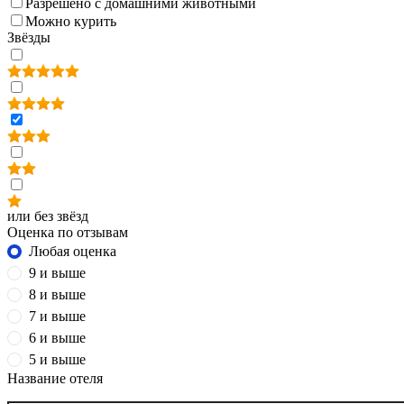
Разрешено с домашними животными
Можно курить
Звёзды
или без звёзд
Оценка по отзывам
Любая оценка
9 и выше
8 и выше
7 и выше
6 и выше
5 и выше
Название отеля