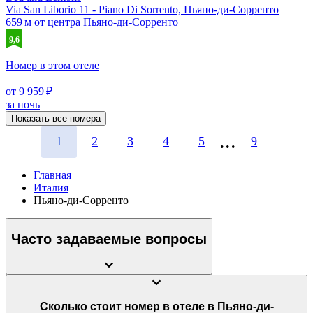
Via San Liborio 11 - Piano Di Sorrento, Пьяно-ди-Сорренто
659 м от центра Пьяно-ди-Сорренто
9,6
Номер в этом отеле
от 9 959 ₽
за ночь
Показать все номера
1
2
3
4
5
9
Главная
Италия
Пьяно-ди-Сорренто
Часто задаваемые вопросы
Сколько стоит номер в отеле в Пьяно-ди-