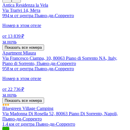
Antica Residenza la Vela
Via Trarivi 14, Мета
994 м от центра Пьяно-ди-Сорренто
Номер в этом отеле
от 13 839 ₽
за ночь
Показать все номера
Apartment Mlaura
Via Francesco Ciampa, 10, 80063 Piano di Sorrento NA, Italy,
Piano di Sorrento, Пьяно-ди-Сорренто
958 м от центра Пьяно-ди-Сорренто
Номер в этом отеле
от 22 736 ₽
за ночь
Показать все номера
Bluegreen Village Camping
Via Madonna Di Rosella 52, 80063 Piano Di Sorrento, Napoli,
Пьяно-ди-Сорренто
1,4 км от центра Пьяно-ди-Сорренто