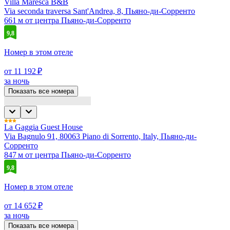
Villa Maresca B&B
Via seconda traversa Sant'Andrea, 8, Пьяно-ди-Сорренто
661 м от центра Пьяно-ди-Сорренто
9,8
Номер в этом отеле
от 11 192 ₽
за ночь
Показать все номера
La Gaggia Guest House
Via Bagnulo 91, 80063 Piano di Sorrento, Italy, Пьяно-ди-
Сорренто
847 м от центра Пьяно-ди-Сорренто
9,8
Номер в этом отеле
от 14 652 ₽
за ночь
Показать все номера