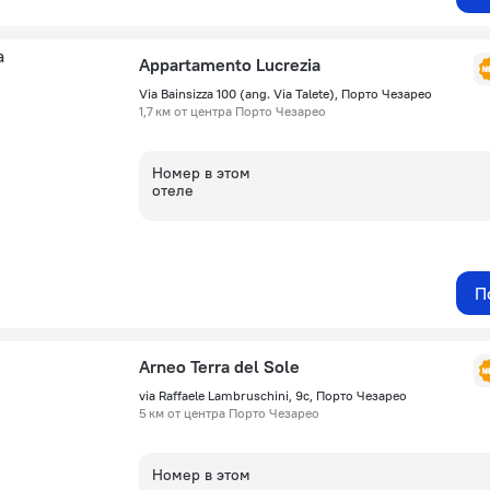
Appartamento Lucrezia
Via Bainsizza 100 (ang. Via Talete), Порто Чезарео
1,7 км от центра Порто Чезарео
Номер в этом
отеле
П
Arneo Terra del Sole
via Raffaele Lambruschini, 9c, Порто Чезарео
5 км от центра Порто Чезарео
Номер в этом