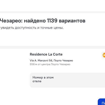
 Чезарео
: найдено 1139 вариантов
 увидеть доступность и точные цены.
Residence La Corte
Via A. Manzoni 56, Порто Чезарео
556 м от центра Порто Чезарео
Номер в этом
отеле
П