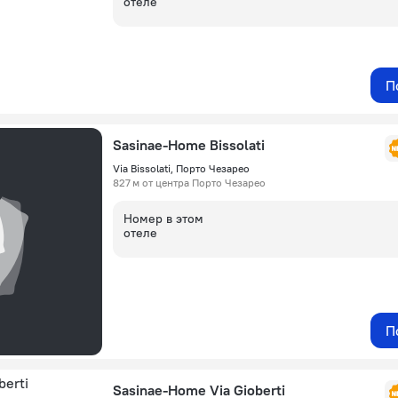
отеле
П
Sasinae-Home Bissolati
Via Bissolati, Порто Чезарео
827 м от центра Порто Чезарео
Номер в этом
отеле
П
Sasinae-Home Via Gioberti