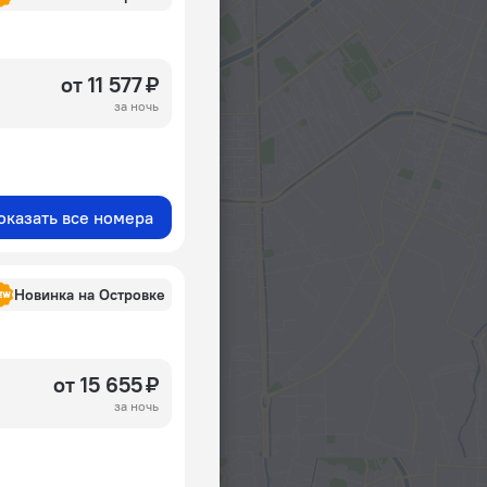
от 11 577 ₽
за ночь
оказать все номера
Новинка на Островке
от 15 655 ₽
за ночь