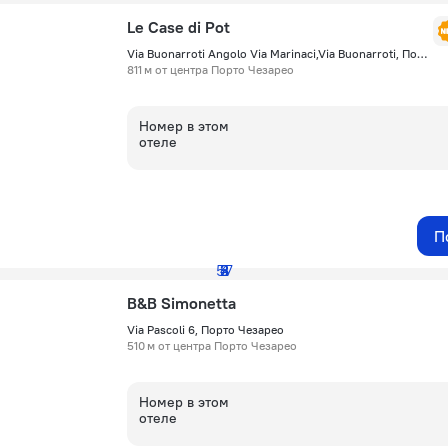
Le Case di Pot
Via Buonarroti Angolo Via Marinaci,Via Buonarroti, Порто Чезарео
811 м от центра Порто Чезарео
Номер в этом
отеле
П
57
2
3
4
5
B&B Simonetta
Via Pascoli 6, Порто Чезарео
510 м от центра Порто Чезарео
Номер в этом
отеле