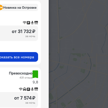
Новинка на Островке
от 31 732 ₽
за ночь
оказать все номера
Превосходно
431 отзыв
9,8
от 7 574 ₽
за ночь