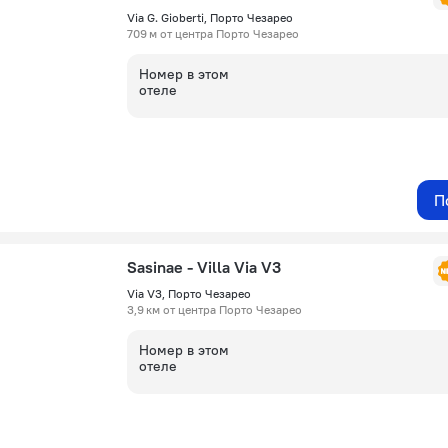
Via G. Gioberti, Порто Чезарео
709 м от центра Порто Чезарео
Номер в этом
отеле
П
Sasinae - Villa Via V3
Via V3, Порто Чезарео
3,9 км от центра Порто Чезарео
Номер в этом
отеле