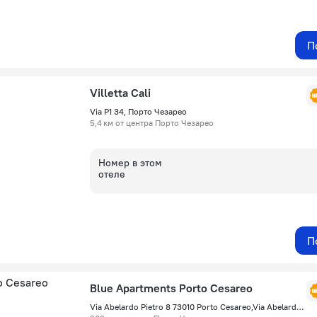
П
Villetta Cali
Via P1 34, Порто Чезарео
5,4 км от центра Порто Чезарео
Номер в этом
отеле
П
Blue Apartments Porto Cesareo
Via Abelardo Pietro 8 73010 Porto Cesareo,Via Abelardo Pietro, Порто Чезарео