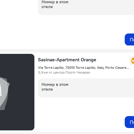
Номер в этом
отеле
П
Sasinae-Apartment Orange
Via Torre Lapillo, 73010 Torre Lapillo, Italy, Porto Cesareo, Порто Чезарео
3,9 км от центра Порто Чезарео
Номер в этом
отеле
П