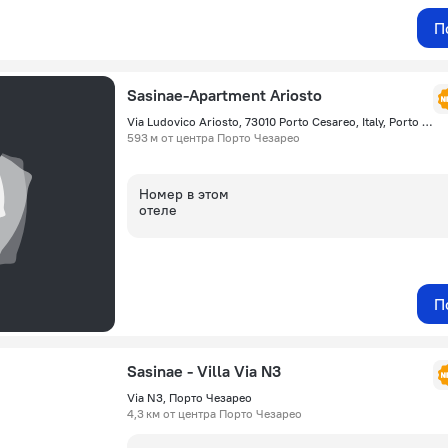
П
Sasinae-Apartment Ariosto
Via Ludovico Ariosto, 73010 Porto Cesareo, Italy, Porto Cesareo, Порто Чезарео
593 м от центра Порто Чезарео
Номер в этом
отеле
П
Sasinae - Villa Via N3
Via N3, Порто Чезарео
4,3 км от центра Порто Чезарео