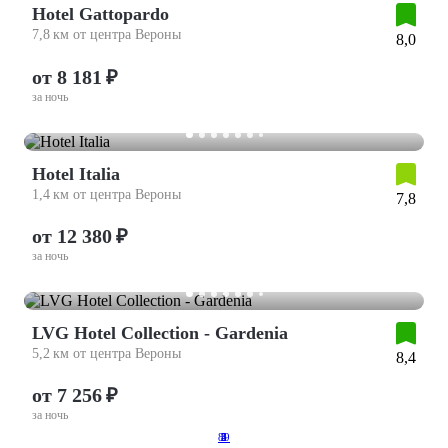
Hotel Gattopardo
7,8 км от центра Вероны
8,0
от 8 181 ₽
за ночь
Hotel Italia
1,4 км от центра Вероны
7,8
от 12 380 ₽
за ночь
LVG Hotel Collection - Gardenia
5,2 км от центра Вероны
8,4
от 7 256 ₽
за ночь
89
2
3
4
5