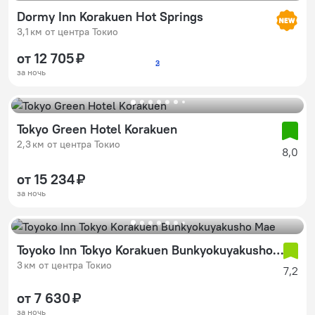
Dormy Inn Korakuen Hot Springs
3,1 км от центра Токио
от 12 705 ₽
2
3
за ночь
Tokyo Green Hotel Korakuen
2,3 км от центра Токио
8,0
от 15 234 ₽
за ночь
Toyoko Inn Tokyo Korakuen Bunkyokuyakusho Mae
3 км от центра Токио
7,2
от 7 630 ₽
за ночь