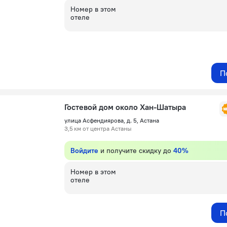
Номер в этом
отеле
П
Гостевой дом около Хан-Шатыра
улица Асфендиярова, д. 5, Астана
3,5 км от центра Астаны
Войдите
и получите скидку до
40%
Номер в этом
отеле
П