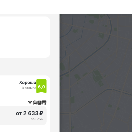
Хорошо
6,0
3 отзыва
от 2 633 ₽
за ночь