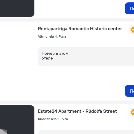
П
Rentapartriga Romantic Historic center
Vārnu iela 4, Рига
Номер в этом
отеле
П
Estate24 Apartment - Rūdolfa Street
Rudolfa iela 1, Рига