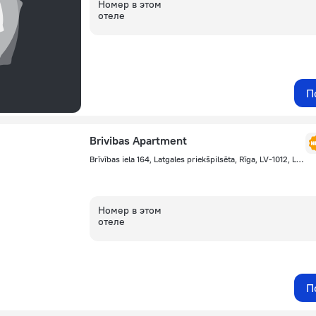
Номер в этом
отеле
П
Brivibas Apartment
Brīvības iela 164, Latgales priekšpilsēta, Rīga, LV-1012, Latvia, Riga, Рига
Номер в этом
отеле
П