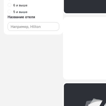
6 и выше
5 и выше
Название отеля