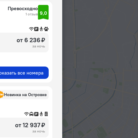
Превосходно
9,0
1 отзыв
от 6 236 ₽
за ночь
оказать все номера
Новинка на Островке
от 12 937 ₽
за ночь