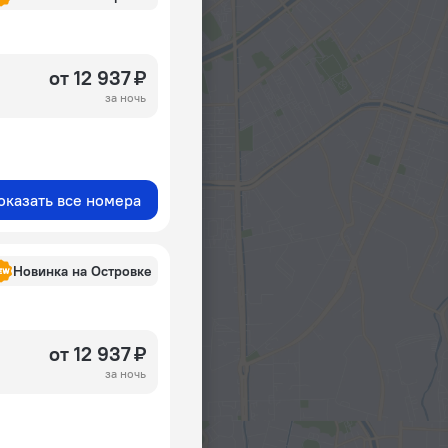
от 12 937 ₽
за ночь
оказать все номера
Новинка на Островке
от 12 937 ₽
за ночь