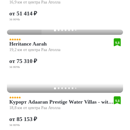
16,9 км от центра Раа Атолла
от 51 414 ₽
за ночь
Heritance Aarah
9,8
19,2 км от центра Раа Атолла
от 75 310 ₽
за ночь
Курорт Adaaran Prestige Water Villas - with Dine around Premium All inclusive - 24 hours – 45 Minutes from Male by Seaplane
9,8
18,8 км от центра Раа Атолла
от 85 153 ₽
за ночь