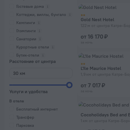
Гостевые дома
Коттеджи, виллы, бунгало
Gold Nest Hotel
Кемпинги
122 м от центра Катре-Бо
Глэмпинги
от 16 170 ₽
Санатории
за ночь
Курортные отели
Бутик-отели
Расстояние от центра
L'Ile Maurice Hostel
1,9 км от центра Катре-Б
от 7 017 ₽
Услуги и удобства
за ночь
В отеле
Бесплатный интернет
Cocoholidays Bed and B
Трансфер
1 км от центра Катре-Бор
Парковка