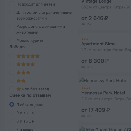
Vintage Lodge
Подходит для детей
852 м от центра Катре-Б
Для гостей с ограниченными
от 2 646 ₽
возможностями
за ночь
Разрешено с домашними
животными
Можно курить
Apartment Sima
Звёзды
1,7 км от центра Катре-Б
от 8 300 ₽
за ночь
или без звёзд
Hennessy Park Hotel
Оценка по отзывам
2,6 км от центра Катре-Б
Любая оценка
от 17 409 ₽
9 и выше
за ночь
8 и выше
7 и выше