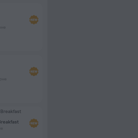
рне
орне
reakfast
не