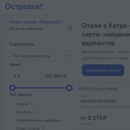
Катре-Борне, Маврикий
Отели в Катре
Даты не выбраны
карте
: найдено
вариантов
Сортировка
Выберите даты, чтобы
По популярности
доступность и точные
Цена
Выберите даты
Тип жилья
Gold Crest Hotel
Отели
161 м от центра Катре-Бо
Хостелы
от 8 275 ₽
Апартаменты, квартиры
за ночь
Апарт-отели