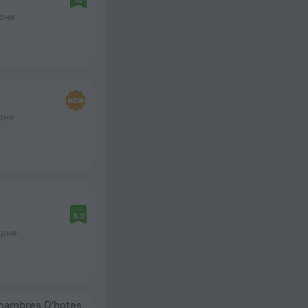
орне
орне
8,0
орне