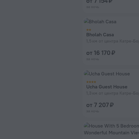
от 7 154 ₽
за ночь
Bholah Casa
1,5 км от центра Катре-Б
от 16 170 ₽
за ночь
Ucha Guest House
1,3 км от центра Катре-Б
от 7 207 ₽
за ночь