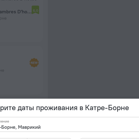
6,0
Ucha Guest House / Chambres D'hotes
орне
не
рите даты проживания в Катре-Борне
орне
ление