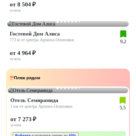
от 8 504 ₽
за ночь
Гостевой Дом Алиса
773 м от центра Архипо-Осиповки
9,2
от 4 964 ₽
за ночь
Пляж рядом
Отель Семирамида
1 км от центра Архипо-Осиповки
5,5
от 7 273 ₽
за ночь
Войдите
и получите скидку до
40%