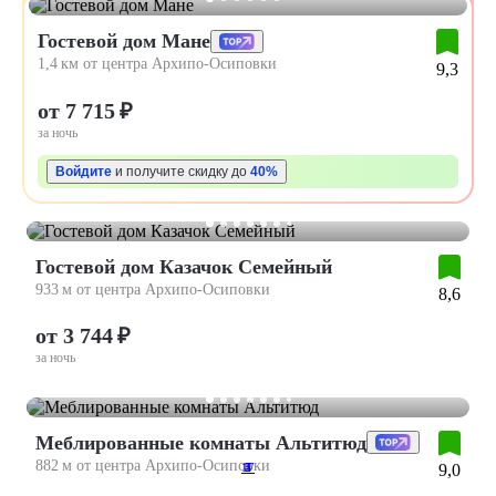
Гостевой дом Мане
1,4 км от центра Архипо-Осиповки
9,3
от 7 715 ₽
за ночь
Войдите
и получите скидку до
40%
Гостевой дом Казачок Семейный
933 м от центра Архипо-Осиповки
8,6
от 3 744 ₽
за ночь
Меблированные комнаты Альтитюд
882 м от центра Архипо-Осиповки
17
2
3
4
5
9,0