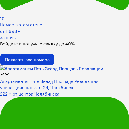
10
Номер в этом отеле
от 1 998 ₽
за ночь
Войдите
и получите скидку до
40%
Показать все номера
Апартаменты Пять Звёзд Площадь Революции
улица Цвиллинга, д.34, Челябинск
222 м от центра Челябинска