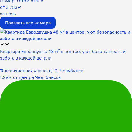
Номер в этом отеле
от 3 753 ₽
за ночь
Показать все номера
Квартира Евродвушка 48 м² в центре: уют, безопасность и
забота в каждой детали
Телевизионная улица, д.12, Челябинск
1,2 км от центра Челябинска