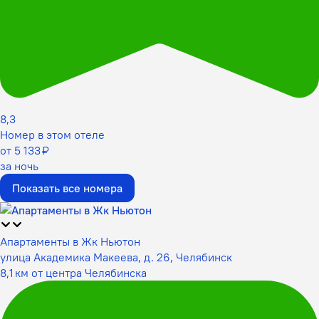
8,3
Номер в этом отеле
от 5 133 ₽
за ночь
Показать все номера
Апартаменты в Жк Ньютон
улица Академика Макеева, д. 26, Челябинск
8,1 км от центра Челябинска