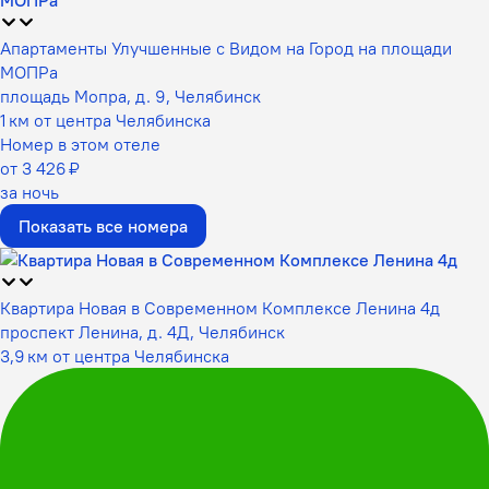
Апартаменты Улучшенные с Видом на Город на площади
МОПРа
площадь Мопра, д. 9, Челябинск
1 км от центра Челябинска
Номер в этом отеле
от 3 426 ₽
за ночь
Показать все номера
Квартира Новая в Современном Комплексе Ленина 4д
проспект Ленина, д. 4Д, Челябинск
3,9 км от центра Челябинска