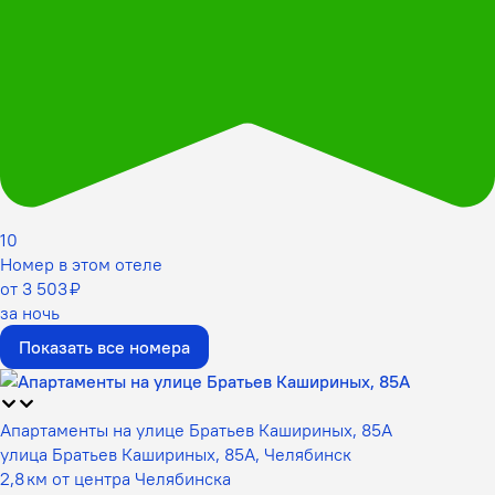
10
Номер в этом отеле
от 3 503 ₽
за ночь
Показать все номера
Апартаменты на улице Братьев Кашириных, 85А
улица Братьев Кашириных, 85А, Челябинск
2,8 км от центра Челябинска