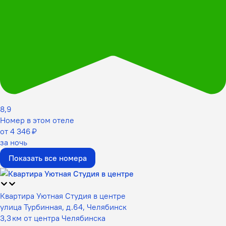
8,9
Номер в этом отеле
от 4 346 ₽
за ночь
Показать все номера
Квартира Уютная Студия в центре
улица Турбинная, д.64, Челябинск
3,3 км от центра Челябинска