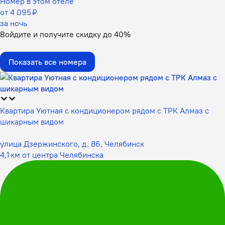
Номер в этом отеле
от 4 095 ₽
за ночь
Войдите
и получите скидку до
40%
Показать все номера
Квартира Уютная с кондиционером рядом с ТРК Алмаз с
шикарным видом
улица Дзержинского, д. 86, Челябинск
4,1 км от центра Челябинска