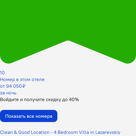
10
Номер в этом отеле
от 94 050 ₽
за ночь
Войдите
и получите скидку до
40%
Показать все номера
Clean & Good Location - 4 Bedroom Villa in Lazarevskiy