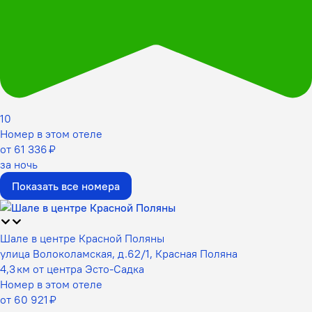
10
Номер в этом отеле
от 61 336 ₽
за ночь
Показать все номера
Шале в центре Красной Поляны
улица Волоколамская, д.62/1, Красная Поляна
4,3 км от центра Эсто-Садка
Номер в этом отеле
от 60 921 ₽