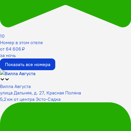
10
Номер в этом отеле
от 64 606 ₽
за ночь
Показать все номера
Вилла Августа
улица Дальняя, д. 27, Красная Поляна
5,2 км от центра Эсто-Садка