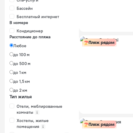
Спа-услуги
Бассейн
Бесплатный интернет
В номере
Кондиционер
Расстояние до пляжа
Пляж рядом
Любое
до 100 м
до 500 м
до 1 км
до 1,5 км
до 2 км
Тип жилья
Отели, меблированные
комнаты
Хостелы, жилые
Пляж рядом
помещения