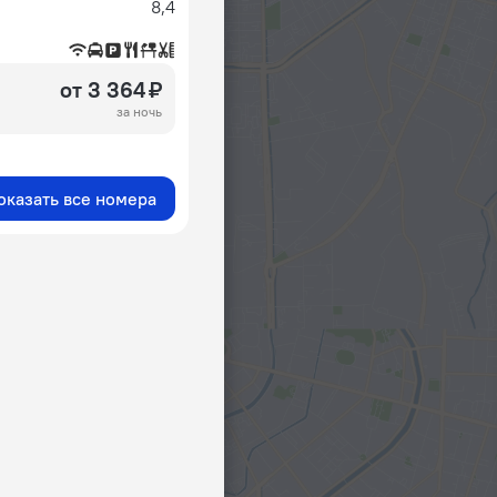
8,4
от 3 364 ₽
за ночь
оказать все номера