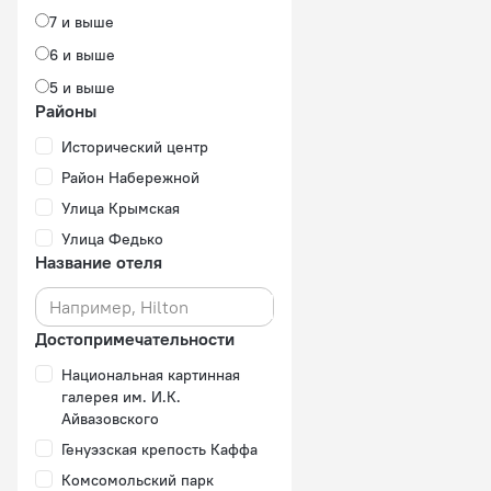
7 и выше
6 и выше
5 и выше
Районы
Исторический центр
Район Набережной
Улица Крымская
Улица Федько
Название отеля
Достопримечательности
Национальная картинная
галерея им. И.К.
Айвазовского
Генуэзская крепость Каффа
Комсомольский парк