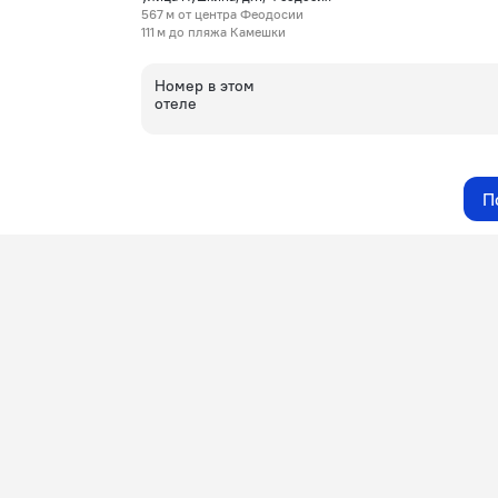
567 м от центра Феодосии
111 м до пляжа Камешки
Номер в этом
отеле
П