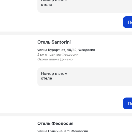
отеле
П
Отель Santorini
улица Курортная, 40/42, Феодосия
2 км от центра Феодосии
Около пляжа Динамо
Номер в этом
отеле
П
Отель Феодосия
улица Пушкина, д.11, Феодосия