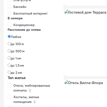
Спа-услуги
Бассейн
Бесплатный интернет
В номере
Кондиционер
Расстояние до пляжа
Любое
до 100 м
до 500 м
до 1 км
до 1,5 км
до 2 км
Тип жилья
Отели, меблированные
комнаты
Хостелы, жилые
помещения