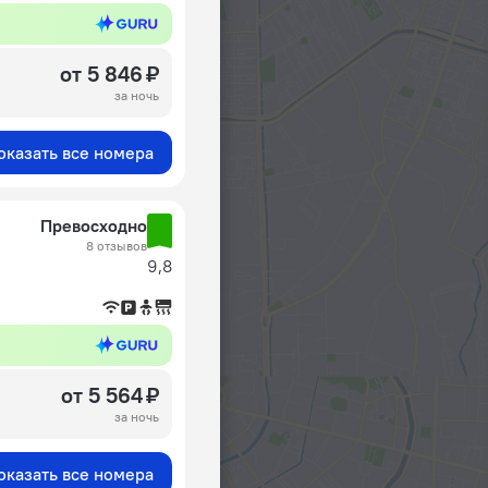
от 5 846 ₽
за ночь
оказать все номера
Превосходно
8 отзывов
9,8
от 5 564 ₽
за ночь
оказать все номера