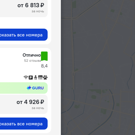
от 6 813 ₽
за ночь
оказать все номера
Отлично
52 отзыва
8,4
от 4 926 ₽
за ночь
оказать все номера