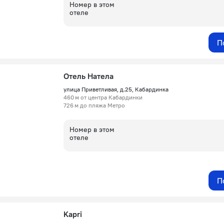
Номер в этом
отеле
П
Отель Натела
улица Приветливая, д.25, Кабардинка
460 м от центра Кабардинки
726 м до пляжа Метро
Номер в этом
отеле
П
Kapri