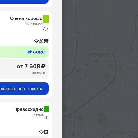
Очень хорошо
22 отзыва
7,7
от 7 608 ₽
за ночь
оказать все номера
Превосходно
1 отзыв
10