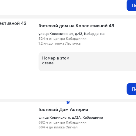
П
Гостевой дом на Коллективной 43
улица Коллективная, д.43, Кабардинка
524 м от центра Кабардинки
1,2 км до пляжа Ласточка
Номер в этом
отеле
П
17
2
3
4
5
Гостевой Дом Астерия
улица Корницкого, д.12А, Кабардинка
682 м от центра Кабардинки
664 м до пляжа Сигнал