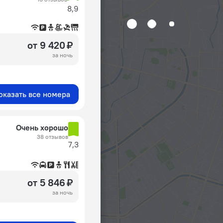
8,9
от 9 420 ₽
за ночь
оказать все номера
Очень хорошо
38 отзывов
7,3
от 5 846 ₽
за ночь