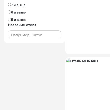
7 и выше
6 и выше
5 и выше
Название отеля