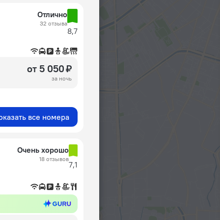
Отлично
32 отзыва
8,7
от 5 050 ₽
за ночь
оказать все номера
Очень хорошо
18 отзывов
7,1