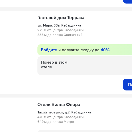
Гостевой дом Терраса
ул. Мира, 33а, Кабардинка
275 м от центра Кабардинки
855 м до пляжа Солнечный
Войдите
и получите скидку до
40%
Номер в этом
отеле
П
Отель Вилла Флора
Тихий переулок, д.7, Кабардинка
470 м от центра Кабардинки
649 м до пляжа Метро