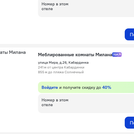
Номер в этом
отеле
П
Меблированные комнаты Милана
улица Мира, д.26, Кабардинка
241 м от центра Кабардинки
855 м до пляжа Солнечный
Войдите
и получите скидку до
40%
Номер в этом
отеле
П