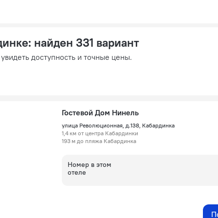
динке
: найден 331 вариант
 увидеть доступность и точные цены.
Гостевой Дом Нинель
улица Революционная, д.138, Кабардинка
1,4 км от центра Кабардинки
193 м до пляжа Кабардинка
Номер в этом
отеле
П