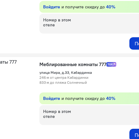
Войдите
и получите скидку до
40%
Номер в этом
отеле
П
Меблированные комнаты 777
улица Мира, д.33, Кабардинка
246 м от центра Кабардинки
833 м до пляжа Солнечный
Войдите
и получите скидку до
40%
Номер в этом
отеле
П